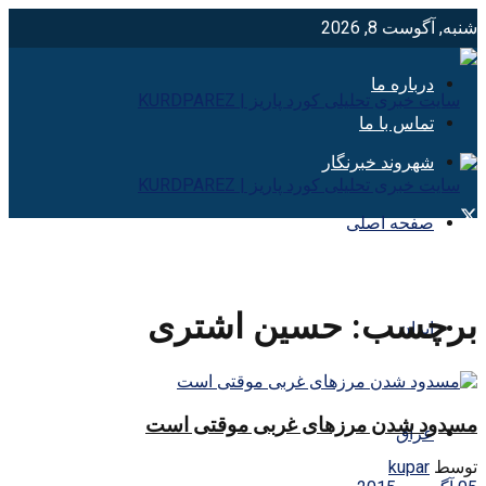
شنبه, آگوست 8, 2026
درباره ما
تماس با ما
شهروند خبرنگار
صفحه اصلی
برچسب:
حسین اشتری
ایران
مسدود شدن مرزهای غربی موقتی است
عراق
توسط
kupar