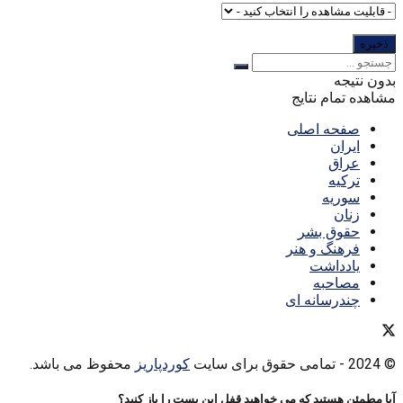
بدون نتیجه
مشاهده تمام نتایج
صفحه اصلی
ایران
عراق
ترکیه
سوریه
زنان
حقوق بشر
فرهنگ و هنر
یادداشت
مصاحبه
چندرسانه ای
© 2024
- تمامی حقوق برای سایت
کوردپاریز
محفوظ می باشد.
آیا مطمئن هستید که می خواهید قفل این پست را باز کنید؟