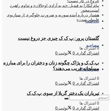
خروج در کار نیست!
پیام آنکارا به قندیل: «نه به آزادی اوجالان» و تداوم راهبرد
امنیت‌محور
هشدار درباره آینده سوریه و ضرورت جلوگیری از سناریوی
«لیبیایی‌شدن»
یادداشت
گلستان پرور: پ ک ک چیزی جز دروغ نیست
مصاحبه
0 اشتراک ها
اشتراک گذاری
0
توئیت
0
پ.ک.ک و پژاک چگونه زنان و دختران را برای مبارزه
مسلحانه فریب می‌دهند؟
چندرسانه ای
0 اشتراک ها
اشتراک گذاری
0
توئیت
0
تیرباران یک دختر گریلا از سوی پ.ک.ک
0 اشتراک ها
اشتراک گذاری
0
توئیت
0