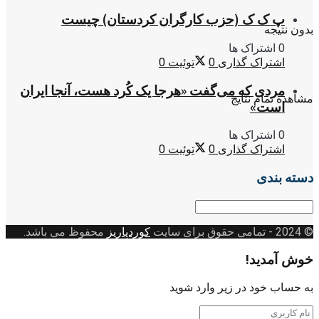
پ ک ک (حزب کارگران کردستان) چیست
بدون نتیجه
0 اشتراک ها
اشتراک گذاری
0
توئیت
0
مردی که می‌گفت «هرجا یک کُرد هست، آنجا ایران
مشاهده تمام نتایج
است»
0 اشتراک ها
اشتراک گذاری
0
توئیت
0
دسته بندی
دسته
بندی
© 2024
- تمامی حقوق برای سایت
کوردپاریز
محفوظ می باشد.
خوش آمدید!
به حساب خود در زیر وارد شوید