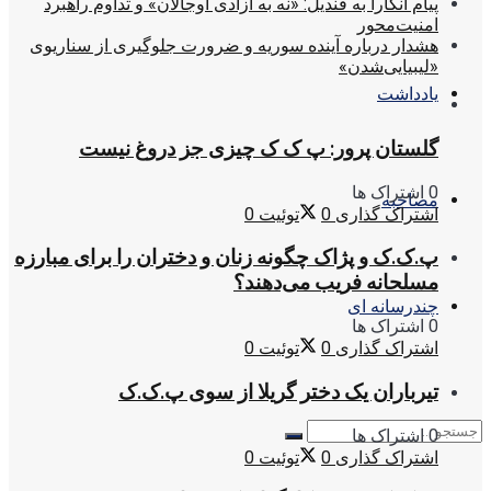
پیام آنکارا به قندیل: «نه به آزادی اوجالان» و تداوم راهبرد
امنیت‌محور
هشدار درباره آینده سوریه و ضرورت جلوگیری از سناریوی
«لیبیایی‌شدن»
یادداشت
گلستان پرور: پ ک ک چیزی جز دروغ نیست
0 اشتراک ها
مصاحبه
اشتراک گذاری
0
توئیت
0
پ.ک.ک و پژاک چگونه زنان و دختران را برای مبارزه
مسلحانه فریب می‌دهند؟
چندرسانه ای
0 اشتراک ها
اشتراک گذاری
0
توئیت
0
تیرباران یک دختر گریلا از سوی پ.ک.ک
0 اشتراک ها
اشتراک گذاری
0
توئیت
0