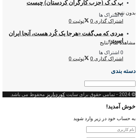
پ ک ک (حزب کارگران کردستان) چیست
بدون نتیجه
0 اشتراک ها
اشتراک گذاری
0
توئیت
0
مردی که می‌گفت «هرجا یک کُرد هست، آنجا ایران
است»
مشاهده تمام نتایج
0 اشتراک ها
اشتراک گذاری
0
توئیت
0
دسته بندی
دسته
بندی
© 2024
- تمامی حقوق برای سایت
کوردپاریز
محفوظ می باشد.
خوش آمدید!
به حساب خود در زیر وارد شوید