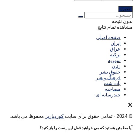
بدون نتیجه
مشاهده تمام نتایج
صفحه اصلی
ایران
عراق
ترکیه
سوریه
زنان
حقوق بشر
فرهنگ و هنر
یادداشت
مصاحبه
چندرسانه ای
© 2024
- تمامی حقوق برای سایت
کوردپاریز
محفوظ می باشد.
آیا مطمئن هستید که می خواهید قفل این پست را باز کنید؟