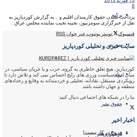
15 فوریه 2015
0
ترکیه
پرداخت نشدن حقوق کارمندان اقلیم و ... به گزارش کوردپاریز به
نقل از خبرگزاری سومرنیوز، نجیبه نجیب نماینده مجلس عراق ...
فیسبوک
توییتر
یوتیوب
خبر خوان RSS
سوریه
سایت خبری و تحلیلی کوردپاریز
کوردپاریز، هیچ تعلق خاطری به گروه، حزب و یا جریان سیاسی، در
زنان
میان انبوه سیاست ورزی های رایج احساس نمی کند و تلاش دارد تا
رویکردی مستقل، نقادانه، تحلیلی و خردمندانه به وقایع و رخدادهای
منطقه و جهان داشته باشد.
ما را در شبکه های اجتماعی دنبال کنید:
حقوق بشر
اخبار اخیر
خروج در کار نیست!
فرهنگ و هنر