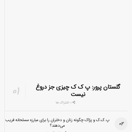
گلستان پرور: پ ک ک چیزی جز دروغ
نیست
0 اشتراک ها
پ.ک.ک و پژاک چگونه زنان و دختران را برای مبارزه مسلحانه فریب
می‌دهند؟