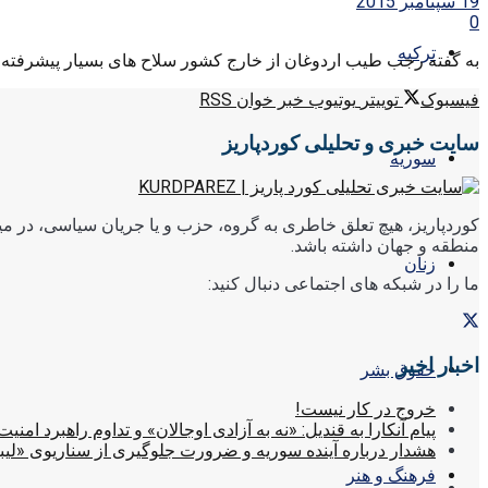
19 سپتامبر 2015
0
ترکیه
به گفته رجب طیب اردوغان از خارج کشور سلاح های بسیار پیشرفته به
فیسبوک
توییتر
یوتیوب
خبر خوان RSS
سایت خبری و تحلیلی کوردپاریز
سوریه
کوردپاریز، هیچ تعلق خاطری به گروه، حزب و یا جریان سیاسی، در میا
منطقه و جهان داشته باشد.
زنان
ما را در شبکه های اجتماعی دنبال کنید:
اخبار اخیر
حقوق بشر
خروج در کار نیست!
پیام آنکارا به قندیل: «نه به آزادی اوجالان» و تداوم راهبرد امنیت
هشدار درباره آینده سوریه و ضرورت جلوگیری از سناریوی «لیب
فرهنگ و هنر