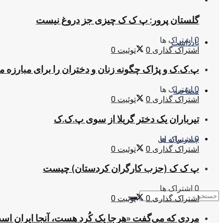
گلستان پرور: پ ک ک چیزی جز دروغ نیست
0 اشتراک ها
یادداشت
اشتراک گذاری
0
توئیت
0
پ.ک.ک و پژاک چگونه زنان و دختران را برای مبارزه 
0 اشتراک ها
مصاحبه
اشتراک گذاری
0
توئیت
0
تیرباران یک دختر گریلا از سوی پ.ک.ک
0 اشتراک ها
چندرسانه ای
اشتراک گذاری
0
توئیت
0
پ ک ک (حزب کارگران کردستان) چیست
0 اشتراک ها
اشتراک گذاری
0
توئیت
0
مردی که می‌گفت «هرجا یک کُرد هست، آنجا ایران اس