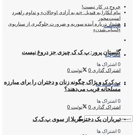
خروج در کار نیست!
پیام آنکارا به قندیل: «نه به آزادی اوجالان» و تداوم راهبرد
امنیت‌محور
هشدار درباره آینده سوریه و ضرورت جلوگیری از سناریوی
یادداشت
«لیبیایی‌شدن»
گلستان پرور: پ ک ک چیزی جز دروغ نیست
مصاحبه
0 اشتراک ها
اشتراک گذاری
0
توئیت
0
پ.ک.ک و پژاک چگونه زنان و دختران را برای مبارزه
چندرسانه ای
مسلحانه فریب می‌دهند؟
0 اشتراک ها
اشتراک گذاری
0
توئیت
0
تیرباران یک دختر گریلا از سوی پ.ک.ک
0 اشتراک ها