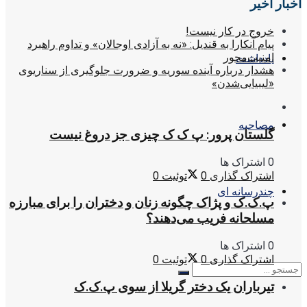
اخبار اخیر
خروج در کار نیست!
پیام آنکارا به قندیل: «نه به آزادی اوجالان» و تداوم راهبرد
امنیت‌محور
یادداشت
هشدار درباره آینده سوریه و ضرورت جلوگیری از سناریوی
«لیبیایی‌شدن»
مصاحبه
گلستان پرور: پ ک ک چیزی جز دروغ نیست
0 اشتراک ها
اشتراک گذاری
0
توئیت
0
چندرسانه ای
پ.ک.ک و پژاک چگونه زنان و دختران را برای مبارزه
مسلحانه فریب می‌دهند؟
0 اشتراک ها
اشتراک گذاری
0
توئیت
0
تیرباران یک دختر گریلا از سوی پ.ک.ک