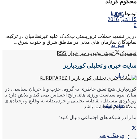
محکوم کردند
توسط
kupar
ترکیه
15 اکتبر 2016
0
در پی تشدید حملات تروریستی پ.ک.ک علیه غیرنظامیان در ترکیه،
نمایندگان سازمان های مدنی در مناطق شرق و جنوب شرق ...
سوریه
فیسبوک
توییتر
یوتیوب
خبر خوان RSS
سایت خبری و تحلیلی کوردپاریز
زنان
کوردپاریز، هیچ تعلق خاطری به گروه، حزب و یا جریان سیاسی، در
میان انبوه سیاست ورزی های رایج احساس نمی کند و تلاش دارد تا
رویکردی مستقل، نقادانه، تحلیلی و خردمندانه به وقایع و رخدادهای
حقوق بشر
منطقه و جهان داشته باشد.
ما را در شبکه های اجتماعی دنبال کنید:
فرهنگ و هنر