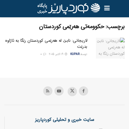
برچسب:
حکوومەتی هەرێمی کوردستان
لاریجانی: نابێ لە هەرێمی کوردستان رێگا بە ئاژاوە
بدرێت
توسط
KUPAR
19 اکتبر 2015
0
سایت خبری و تحلیلی کوردپاریز