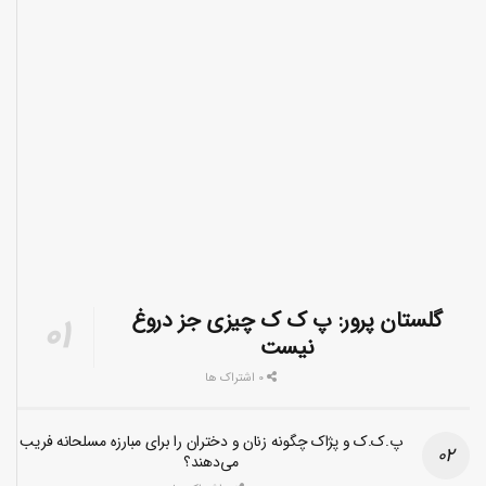
گلستان پرور: پ ک ک چیزی جز دروغ
نیست
0 اشتراک ها
پ.ک.ک و پژاک چگونه زنان و دختران را برای مبارزه مسلحانه فریب
می‌دهند؟