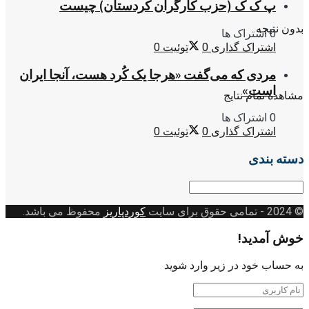
پ ک ک (حزب کارگران کردستان) چیست
بدون نتیجه
0 اشتراک ها
اشتراک گذاری
0
توئیت
0
مردی که می‌گفت «هرجا یک کُرد هست، آنجا ایران
است»
مشاهده تمام نتایج
0 اشتراک ها
اشتراک گذاری
0
توئیت
0
دسته بندی
دسته
بندی
© 2024
- تمامی حقوق برای سایت
کوردپاریز
محفوظ می باشد.
خوش آمدید!
به حساب خود در زیر وارد شوید