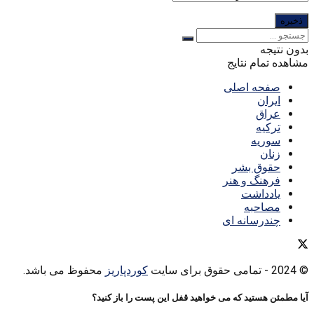
بدون نتیجه
مشاهده تمام نتایج
صفحه اصلی
ایران
عراق
ترکیه
سوریه
زنان
حقوق بشر
فرهنگ و هنر
یادداشت
مصاحبه
چندرسانه ای
© 2024
- تمامی حقوق برای سایت
کوردپاریز
محفوظ می باشد.
آیا مطمئن هستید که می خواهید قفل این پست را باز کنید؟