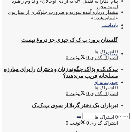
پیام آنکارا به قندیل: «نه به آزادی اوجالان» و تداوم راهبرد
امنیت‌محور
هشدار درباره آینده سوریه و ضرورت جلوگیری از سناریوی
«لیبیایی‌شدن»
یادداشت
گلستان پرور: پ ک ک چیزی جز دروغ نیست
0 اشتراک ها
مصاحبه
اشتراک گذاری
0
توئیت
0
پ.ک.ک و پژاک چگونه زنان و دختران را برای مبارزه
مسلحانه فریب می‌دهند؟
چندرسانه ای
0 اشتراک ها
اشتراک گذاری
0
توئیت
0
تیرباران یک دختر گریلا از سوی پ.ک.ک
0 اشتراک ها
اشتراک گذاری
0
توئیت
0