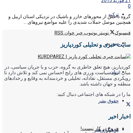
21 فوریه 2015
0
ترکیه
گروه داعش از محو‌رهای خازر و باشیک در نزدیکی استان اربیل و
همچنین موصل حملات شدیدی را علیە مواضع نیروهای ...
فیسبوک
توییتر
یوتیوب
خبر خوان RSS
سوریه
سایت خبری و تحلیلی کوردپاریز
کوردپاریز، هیچ تعلق خاطری به گروه، حزب و یا جریان سیاسی، در
زنان
میان انبوه سیاست ورزی های رایج احساس نمی کند و تلاش دارد تا
رویکردی مستقل، نقادانه، تحلیلی و خردمندانه به وقایع و رخدادهای
منطقه و جهان داشته باشد.
ما را در شبکه های اجتماعی دنبال کنید:
حقوق بشر
اخبار اخیر
خروج در کار نیست!
فرهنگ و هنر