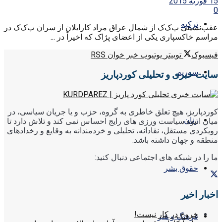
15 فوریه 2015
0
ترکیه
عقب‌نشینی پ‌ک‌ک از شمال عراق مراد کارایلان از سران پ‌ک‌ک در
مراسم خاکسپاری یکی از اعضای پژاک که اخیراً در ...
فیسبوک
توییتر
یوتیوب
خبر خوان RSS
سوریه
سایت خبری و تحلیلی کوردپاریز
کوردپاریز، هیچ تعلق خاطری به گروه، حزب و یا جریان سیاسی، در
زنان
میان انبوه سیاست ورزی های رایج احساس نمی کند و تلاش دارد تا
رویکردی مستقل، نقادانه، تحلیلی و خردمندانه به وقایع و رخدادهای
منطقه و جهان داشته باشد.
ما را در شبکه های اجتماعی دنبال کنید:
حقوق بشر
اخبار اخیر
خروج در کار نیست!
فرهنگ و هنر