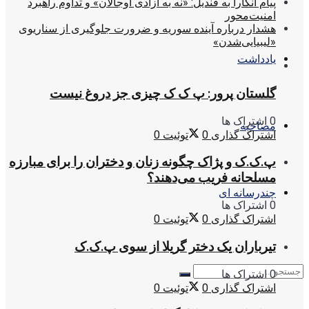
پیام آنکارا به قندیل: «نه به آزادی اوجالان» و تداوم راهبرد
امنیت‌محور
هشدار درباره آینده سوریه و ضرورت جلوگیری از سناریوی
«لیبیایی‌شدن»
یادداشت
گلستان پرور: پ ک ک چیزی جز دروغ نیست
0 اشتراک ها
مصاحبه
اشتراک گذاری
0
توئیت
0
پ.ک.ک و پژاک چگونه زنان و دختران را برای مبارزه
مسلحانه فریب می‌دهند؟
چندرسانه ای
0 اشتراک ها
اشتراک گذاری
0
توئیت
0
تیرباران یک دختر گریلا از سوی پ.ک.ک
0 اشتراک ها
اشتراک گذاری
0
توئیت
0