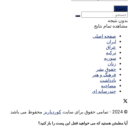
بدون نتیجه
مشاهده تمام نتایج
صفحه اصلی
ایران
عراق
ترکیه
سوریه
زنان
حقوق بشر
فرهنگ و هنر
یادداشت
مصاحبه
چندرسانه ای
© 2024
- تمامی حقوق برای سایت
کوردپاریز
محفوظ می باشد.
آیا مطمئن هستید که می خواهید قفل این پست را باز کنید؟