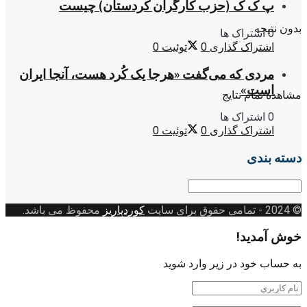
پ ک ک (حزب کارگران کردستان) چیست
بدون نتیجه
0 اشتراک ها
اشتراک گذاری
0
توئیت
0
مردی که می‌گفت «هرجا یک کُرد هست، آنجا ایران
است»
مشاهده تمام نتایج
0 اشتراک ها
اشتراک گذاری
0
توئیت
0
دسته بندی
دسته
بندی
© 2024
- تمامی حقوق برای سایت
کوردپاریز
محفوظ می باشد.
خوش آمدید!
به حساب خود در زیر وارد شوید