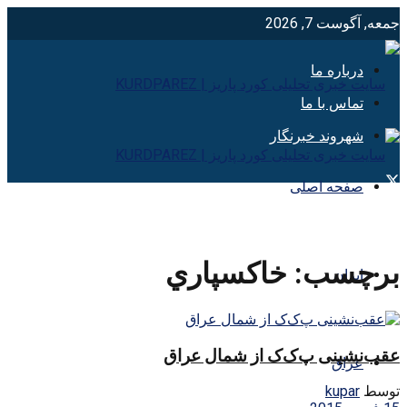
جمعه, آگوست 7, 2026
درباره ما
تماس با ما
شهروند خبرنگار
صفحه اصلی
برچسب:
خاكسپاري
ایران
عقب‌نشینی پ‌ک‌ک از شمال عراق
عراق
توسط
kupar