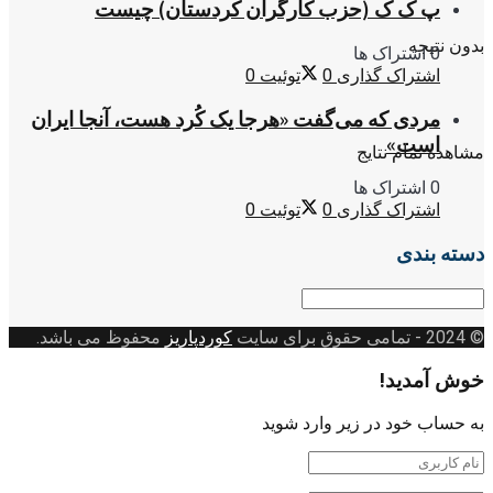
پ ک ک (حزب کارگران کردستان) چیست
بدون نتیجه
0 اشتراک ها
اشتراک گذاری
0
توئیت
0
مردی که می‌گفت «هرجا یک کُرد هست، آنجا ایران
است»
مشاهده تمام نتایج
0 اشتراک ها
اشتراک گذاری
0
توئیت
0
دسته بندی
دسته
بندی
© 2024
- تمامی حقوق برای سایت
کوردپاریز
محفوظ می باشد.
خوش آمدید!
به حساب خود در زیر وارد شوید