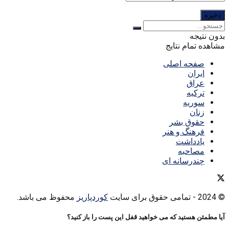
بدون نتیجه
مشاهده تمام نتایج
صفحه اصلی
ایران
عراق
ترکیه
سوریه
زنان
حقوق بشر
فرهنگ و هنر
یادداشت
مصاحبه
چندرسانه ای
© 2024
- تمامی حقوق برای سایت
کوردپاریز
محفوظ می باشد.
آیا مطمئن هستید که می خواهید قفل این پست را باز کنید؟