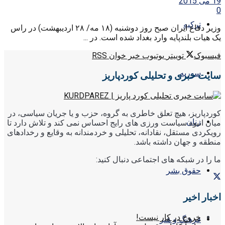
19 می 2015
0
ترکیه
وزیر دفاع ایران صبح روز دوشنبه (۱۸ مه/ ۲۸ اردیبهشت) در راس
یک هیات بلندپایه وارد بغداد شده است. در ...
فیسبوک
توییتر
یوتیوب
خبر خوان RSS
سوریه
سایت خبری و تحلیلی کوردپاریز
کوردپاریز، هیچ تعلق خاطری به گروه، حزب و یا جریان سیاسی، در
زنان
میان انبوه سیاست ورزی های رایج احساس نمی کند و تلاش دارد تا
رویکردی مستقل، نقادانه، تحلیلی و خردمندانه به وقایع و رخدادهای
منطقه و جهان داشته باشد.
ما را در شبکه های اجتماعی دنبال کنید:
حقوق بشر
اخبار اخیر
خروج در کار نیست!
فرهنگ و هنر