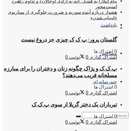
پیام آنکارا به قندیل: «نه به آزادی اوجالان» و تداوم راهبرد
امنیت‌محور
هشدار درباره آینده سوریه و ضرورت جلوگیری از سناریوی
«لیبیایی‌شدن»
یادداشت
گلستان پرور: پ ک ک چیزی جز دروغ نیست
0 اشتراک ها
مصاحبه
اشتراک گذاری
0
توئیت
0
پ.ک.ک و پژاک چگونه زنان و دختران را برای مبارزه
مسلحانه فریب می‌دهند؟
چندرسانه ای
0 اشتراک ها
اشتراک گذاری
0
توئیت
0
تیرباران یک دختر گریلا از سوی پ.ک.ک
0 اشتراک ها
اشتراک گذاری
0
توئیت
0