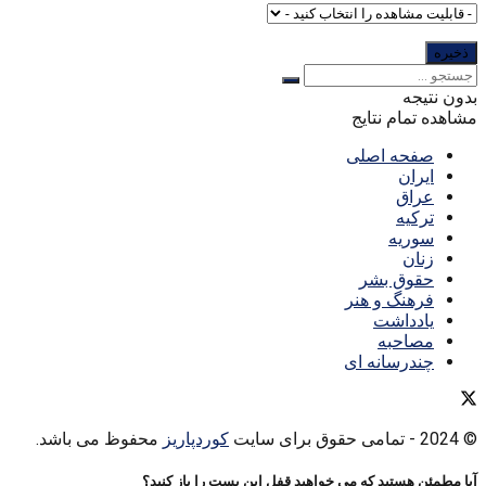
بدون نتیجه
مشاهده تمام نتایج
صفحه اصلی
ایران
عراق
ترکیه
سوریه
زنان
حقوق بشر
فرهنگ و هنر
یادداشت
مصاحبه
چندرسانه ای
© 2024
- تمامی حقوق برای سایت
کوردپاریز
محفوظ می باشد.
آیا مطمئن هستید که می خواهید قفل این پست را باز کنید؟