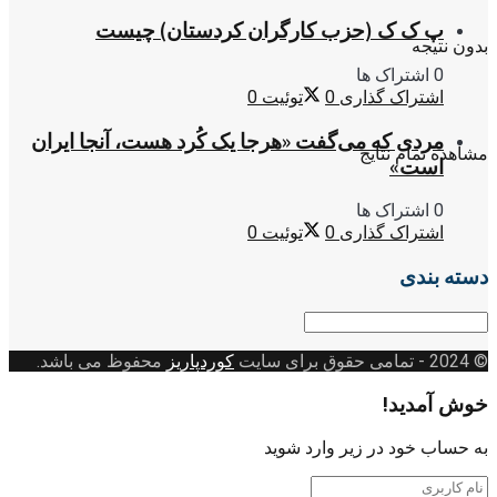
پ ک ک (حزب کارگران کردستان) چیست
بدون نتیجه
0 اشتراک ها
اشتراک گذاری
0
توئیت
0
مردی که می‌گفت «هرجا یک کُرد هست، آنجا ایران
مشاهده تمام نتایج
است»
0 اشتراک ها
اشتراک گذاری
0
توئیت
0
دسته بندی
دسته
بندی
© 2024
- تمامی حقوق برای سایت
کوردپاریز
محفوظ می باشد.
خوش آمدید!
به حساب خود در زیر وارد شوید