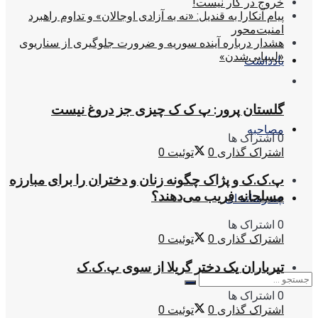
خروج در کار نیست!
پیام آنکارا به قندیل: «نه به آزادی اوجالان» و تداوم راهبرد
امنیت‌محور
هشدار درباره آینده سوریه و ضرورت جلوگیری از سناریوی
«لیبیایی‌شدن»
یادداشت
گلستان پرور: پ ک ک چیزی جز دروغ نیست
مصاحبه
0 اشتراک ها
اشتراک گذاری
0
توئیت
0
پ.ک.ک و پژاک چگونه زنان و دختران را برای مبارزه
مسلحانه فریب می‌دهند؟
چندرسانه ای
0 اشتراک ها
اشتراک گذاری
0
توئیت
0
تیرباران یک دختر گریلا از سوی پ.ک.ک
0 اشتراک ها
اشتراک گذاری
0
توئیت
0