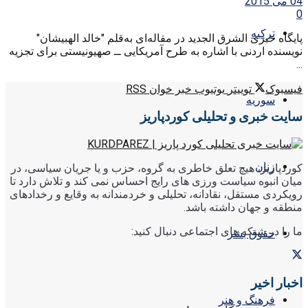
04 می 2015
0
ترکیه
پایگاه خبری الشرق الجدید در مقاله‌ای به‌قلم "خالد الهبیشان"
نویسنده اردنی با اشاره به طرح آمریکایی ــ صهیونیستی برای تجزیه
...
فیسبوک
توییتر
یوتیوب
خبر خوان RSS
سوریه
سایت خبری و تحلیلی کوردپاریز
زنان
کوردپاریز، هیچ تعلق خاطری به گروه، حزب و یا جریان سیاسی، در
میان انبوه سیاست ورزی های رایج احساس نمی کند و تلاش دارد تا
رویکردی مستقل، نقادانه، تحلیلی و خردمندانه به وقایع و رخدادهای
منطقه و جهان داشته باشد.
ما را در شبکه های اجتماعی دنبال کنید:
حقوق بشر
اخبار اخیر
فرهنگ و هنر