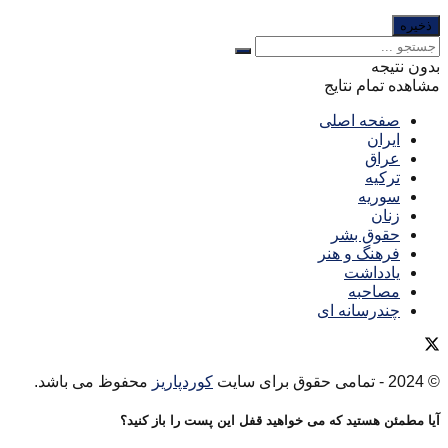
بدون نتیجه
مشاهده تمام نتایج
صفحه اصلی
ایران
عراق
ترکیه
سوریه
زنان
حقوق بشر
فرهنگ و هنر
یادداشت
مصاحبه
چندرسانه ای
© 2024
- تمامی حقوق برای سایت
کوردپاریز
محفوظ می باشد.
آیا مطمئن هستید که می خواهید قفل این پست را باز کنید؟