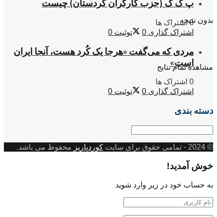
پ ک ک (حزب کارگران کردستان) چیست
بدون نتیجه
0 اشتراک ها
اشتراک گذاری
0
توئیت
0
مردی که می‌گفت «هرجا یک کُرد هست، آنجا ایران
است»
مشاهده تمام نتایج
0 اشتراک ها
اشتراک گذاری
0
توئیت
0
دسته بندی
دسته
بندی
© 2024
- تمامی حقوق برای سایت
کوردپاریز
محفوظ می باشد.
خوش آمدید!
به حساب خود در زیر وارد شوید