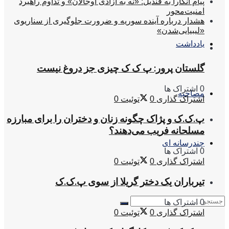
پیام آنکارا به قندیل: «نه به آزادی اوجالان» و تداوم راهبرد
امنیت‌محور
هشدار درباره آینده سوریه و ضرورت جلوگیری از سناریوی
«لیبیایی‌شدن»
یادداشت
گلستان پرور: پ ک ک چیزی جز دروغ نیست
0 اشتراک ها
مصاحبه
اشتراک گذاری
0
توئیت
0
پ.ک.ک و پژاک چگونه زنان و دختران را برای مبارزه
مسلحانه فریب می‌دهند؟
چندرسانه ای
0 اشتراک ها
اشتراک گذاری
0
توئیت
0
تیرباران یک دختر گریلا از سوی پ.ک.ک
0 اشتراک ها
اشتراک گذاری
0
توئیت
0