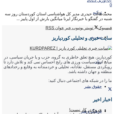
07 آوریل 2015
0
ترکیه
محمدطالب حیدری مدیر کل هواشناسی استان کوردستان روز سه
شنبه در گفتگو با خبرنگار ایرنا میانگین بارش از اول پاییز ...
فیسبوک
توییتر
یوتیوب
خبر خوان RSS
سوریه
سایت خبری و تحلیلی کوردپاریز
کوردپاریز، هیچ تعلق خاطری به گروه، حزب و یا جریان سیاسی، در
زنان
میان انبوه سیاست ورزی های رایج احساس نمی کند و تلاش دارد تا
رویکردی مستقل، نقادانه، تحلیلی و خردمندانه به وقایع و رخدادهای
منطقه و جهان داشته باشد.
ما را در شبکه های اجتماعی دنبال کنید:
حقوق بشر
اخبار اخیر
خروج در کار نیست!
فرهنگ و هنر