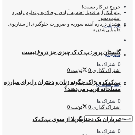
خروج در کار نیست!
پیام آنکارا به قندیل: «نه به آزادی اوجالان» و تداوم راهبرد
امنیت‌محور
هشدار درباره آینده سوریه و ضرورت جلوگیری از سناریوی
یادداشت
«لیبیایی‌شدن»
گلستان پرور: پ ک ک چیزی جز دروغ نیست
مصاحبه
0 اشتراک ها
اشتراک گذاری
0
توئیت
0
پ.ک.ک و پژاک چگونه زنان و دختران را برای مبارزه
چندرسانه ای
مسلحانه فریب می‌دهند؟
0 اشتراک ها
اشتراک گذاری
0
توئیت
0
تیرباران یک دختر گریلا از سوی پ.ک.ک
0 اشتراک ها