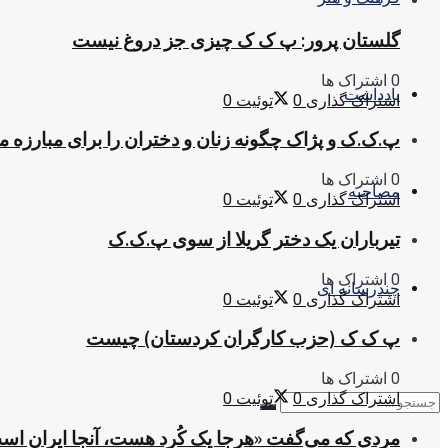
گلستان پرور: پ ک ک چیزی جز دروغ نیست
0 اشتراک ها
یادداشت
اشتراک گذاری
0
توئیت
0
پ.ک.ک و پژاک چگونه زنان و دختران را برای مبارزه 
0 اشتراک ها
مصاحبه
اشتراک گذاری
0
توئیت
0
تیرباران یک دختر گریلا از سوی پ.ک.ک
0 اشتراک ها
چندرسانه ای
اشتراک گذاری
0
توئیت
0
پ ک ک (حزب کارگران کردستان) چیست
0 اشتراک ها
اشتراک گذاری
0
توئیت
0
مردی که می‌گفت «هرجا یک کُرد هست، آنجا ایران اس