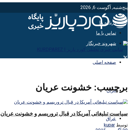
پنج‌شنبه, آگوست 6, 2026
درباره ما
تماس با ما
شهروند خبرنگار
صفحه اصلی
برچسب:
خشونت عريان
ایران
سیاست تبلیغاتی آمریکا در قبال تروریسم و خشونت عریان
عراق
توسط
kupar