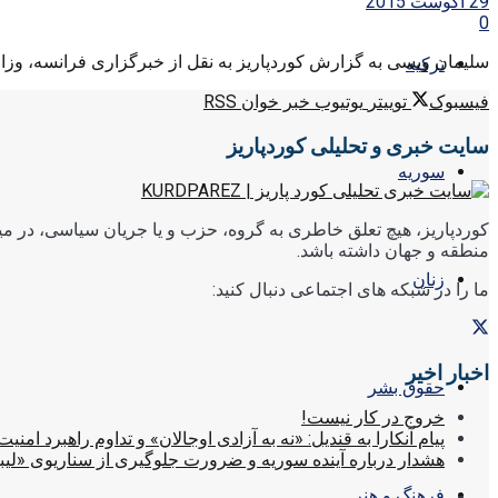
29 آگوست 2015
0
سلیمان ویسی به گزارش کوردپاریز به نقل از خبرگزاری فرانسه، وزارت ام
ترکیه
فیسبوک
توییتر
یوتیوب
خبر خوان RSS
سایت خبری و تحلیلی کوردپاریز
سوریه
کوردپاریز، هیچ تعلق خاطری به گروه، حزب و یا جریان سیاسی، در میا
منطقه و جهان داشته باشد.
زنان
ما را در شبکه های اجتماعی دنبال کنید:
اخبار اخیر
حقوق بشر
خروج در کار نیست!
پیام آنکارا به قندیل: «نه به آزادی اوجالان» و تداوم راهبرد امنیت
هشدار درباره آینده سوریه و ضرورت جلوگیری از سناریوی «لیب
فرهنگ و هنر