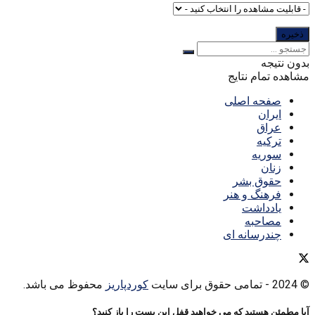
بدون نتیجه
مشاهده تمام نتایج
صفحه اصلی
ایران
عراق
ترکیه
سوریه
زنان
حقوق بشر
فرهنگ و هنر
یادداشت
مصاحبه
چندرسانه ای
© 2024
- تمامی حقوق برای سایت
کوردپاریز
محفوظ می باشد.
آیا مطمئن هستید که می خواهید قفل این پست را باز کنید؟