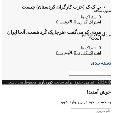
پ ک ک (حزب کارگران کردستان) چیست
بدون نتیجه
0 اشتراک ها
اشتراک گذاری
0
توئیت
0
مردی که می‌گفت «هرجا یک کُرد هست، آنجا ایران
مشاهده تمام نتایج
است»
0 اشتراک ها
اشتراک گذاری
0
توئیت
0
دسته بندی
دسته
بندی
© 2024
- تمامی حقوق برای سایت
کوردپاریز
محفوظ می باشد.
خوش آمدید!
به حساب خود در زیر وارد شوید