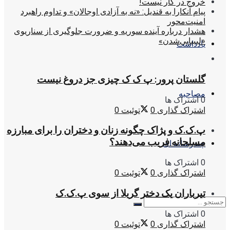
خروج در کار نیست!
پیام آنکارا به قندیل: «نه به آزادی اوجالان» و تداوم راهبرد
امنیت‌محور
هشدار درباره آینده سوریه و ضرورت جلوگیری از سناریوی
«لیبیایی‌شدن»
یادداشت
گلستان پرور: پ ک ک چیزی جز دروغ نیست
مصاحبه
0 اشتراک ها
اشتراک گذاری
0
توئیت
0
پ.ک.ک و پژاک چگونه زنان و دختران را برای مبارزه
مسلحانه فریب می‌دهند؟
چندرسانه ای
0 اشتراک ها
اشتراک گذاری
0
توئیت
0
تیرباران یک دختر گریلا از سوی پ.ک.ک
0 اشتراک ها
اشتراک گذاری
0
توئیت
0