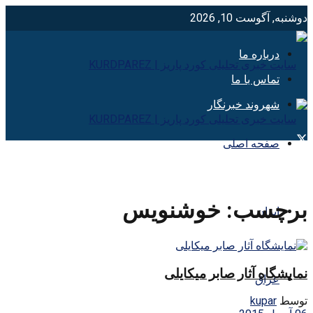
دوشنبه, آگوست 10, 2026
درباره ما
تماس با ما
شهروند خبرنگار
صفحه اصلی
برچسب:
خوشنويس
ایران
نمایشگاه آثار صابر میکایلی
عراق
توسط
kupar