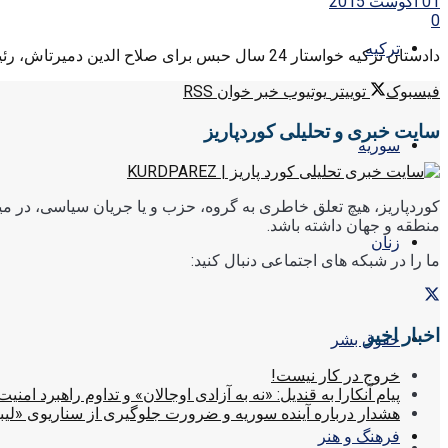
01 آگوست 2015
0
ترکیه
دادستان ترکیه خواستار 24 سال حبس برای صلاح الدین دمیرتاش، رئیس حزب دموکراتیک خلق‌ها شده است. به گزارش کوردپاریز به ...
فیسبوک
توییتر
یوتیوب
خبر خوان RSS
سایت خبری و تحلیلی کوردپاریز
سوریه
کوردپاریز، هیچ تعلق خاطری به گروه، حزب و یا جریان سیاسی، در میا
منطقه و جهان داشته باشد.
زنان
ما را در شبکه های اجتماعی دنبال کنید:
اخبار اخیر
حقوق بشر
خروج در کار نیست!
پیام آنکارا به قندیل: «نه به آزادی اوجالان» و تداوم راهبرد امنیت
هشدار درباره آینده سوریه و ضرورت جلوگیری از سناریوی «لیب
فرهنگ و هنر