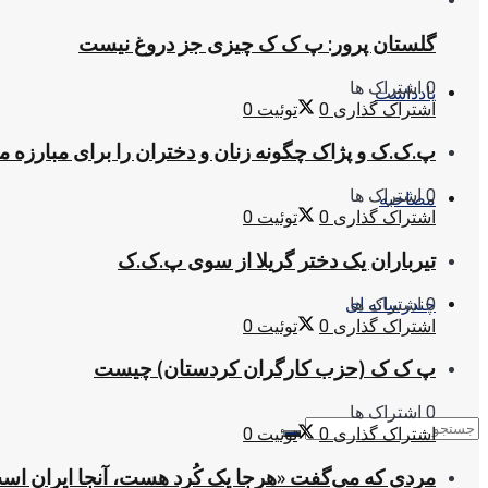
گلستان پرور: پ ک ک چیزی جز دروغ نیست
0 اشتراک ها
یادداشت
اشتراک گذاری
0
توئیت
0
پ.ک.ک و پژاک چگونه زنان و دختران را برای مبارزه 
0 اشتراک ها
مصاحبه
اشتراک گذاری
0
توئیت
0
تیرباران یک دختر گریلا از سوی پ.ک.ک
0 اشتراک ها
چندرسانه ای
اشتراک گذاری
0
توئیت
0
پ ک ک (حزب کارگران کردستان) چیست
0 اشتراک ها
اشتراک گذاری
0
توئیت
0
مردی که می‌گفت «هرجا یک کُرد هست، آنجا ایران اس