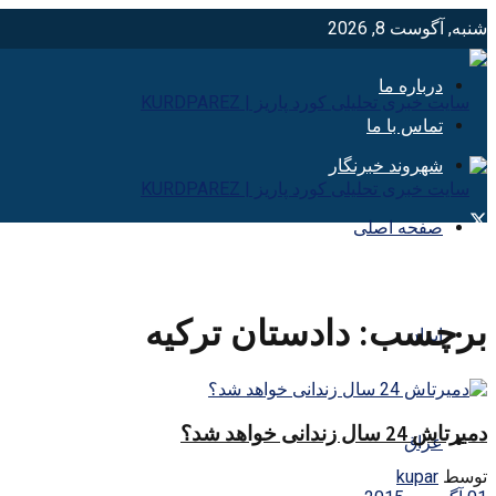
شنبه, آگوست 8, 2026
درباره ما
تماس با ما
شهروند خبرنگار
صفحه اصلی
برچسب:
دادستان ترکیه
ایران
دمیرتاش 24 سال زندانی خواهد شد؟
عراق
توسط
kupar