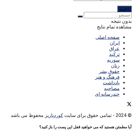
بدون نتیجه
مشاهده تمام نتایج
صفحه اصلی
ایران
عراق
ترکیه
سوریه
زنان
حقوق بشر
فرهنگ و هنر
یادداشت
مصاحبه
چندرسانه ای
© 2024
- تمامی حقوق برای سایت
کوردپاریز
محفوظ می باشد.
آیا مطمئن هستید که می خواهید قفل این پست را باز کنید؟