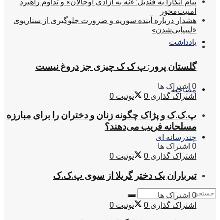
پیام آنکارا به قندیل: «نه به آزادی اوجالان» و تداوم راهبرد
امنیت‌محور
هشدار درباره آینده سوریه و ضرورت جلوگیری از سناریوی
«لیبیایی‌شدن»
یادداشت
گلستان پرور: پ ک ک چیزی جز دروغ نیست
0 اشتراک ها
مصاحبه
اشتراک گذاری
0
توئیت
0
پ.ک.ک و پژاک چگونه زنان و دختران را برای مبارزه
مسلحانه فریب می‌دهند؟
چندرسانه ای
0 اشتراک ها
اشتراک گذاری
0
توئیت
0
تیرباران یک دختر گریلا از سوی پ.ک.ک
0 اشتراک ها
اشتراک گذاری
0
توئیت
0