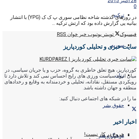
28 اکتبر 2015
0
ترکیه
در روزهای گذشته شاخه نظامی سوری پ ک ک (YPG) با انتشار
بیانیه یی گزارش داده بود که ارتش ترکیه ...
فیسبوک
توییتر
یوتیوب
خبر خوان RSS
سوریه
سایت خبری و تحلیلی کوردپاریز
کوردپاریز، هیچ تعلق خاطری به گروه، حزب و یا جریان سیاسی، در
زنان
میان انبوه سیاست ورزی های رایج احساس نمی کند و تلاش دارد تا
رویکردی مستقل، نقادانه، تحلیلی و خردمندانه به وقایع و رخدادهای
منطقه و جهان داشته باشد.
ما را در شبکه های اجتماعی دنبال کنید:
حقوق بشر
اخبار اخیر
خروج در کار نیست!
فرهنگ و هنر