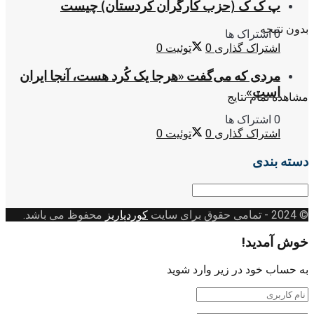
پ ک ک (حزب کارگران کردستان) چیست
بدون نتیجه
0 اشتراک ها
اشتراک گذاری
0
توئیت
0
مردی که می‌گفت «هرجا یک کُرد هست، آنجا ایران
است»
مشاهده تمام نتایج
0 اشتراک ها
اشتراک گذاری
0
توئیت
0
دسته بندی
دسته
بندی
© 2024
- تمامی حقوق برای سایت
کوردپاریز
محفوظ می باشد.
خوش آمدید!
به حساب خود در زیر وارد شوید