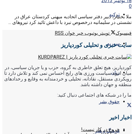
18 نوامبر 2015
0
ترکیه
ملا بختیار، دبیر دفتر سیاسی اتحادیه میهنی کردستان عراق در
نشستی در سلیمانیه درخصوص نبرد با داعش تائید کرد نیروهای ...
فیسبوک
توییتر
یوتیوب
خبر خوان RSS
سوریه
سایت خبری و تحلیلی کوردپاریز
کوردپاریز، هیچ تعلق خاطری به گروه، حزب و یا جریان سیاسی، در
زنان
میان انبوه سیاست ورزی های رایج احساس نمی کند و تلاش دارد تا
رویکردی مستقل، نقادانه، تحلیلی و خردمندانه به وقایع و رخدادهای
منطقه و جهان داشته باشد.
ما را در شبکه های اجتماعی دنبال کنید:
حقوق بشر
اخبار اخیر
خروج در کار نیست!
فرهنگ و هنر