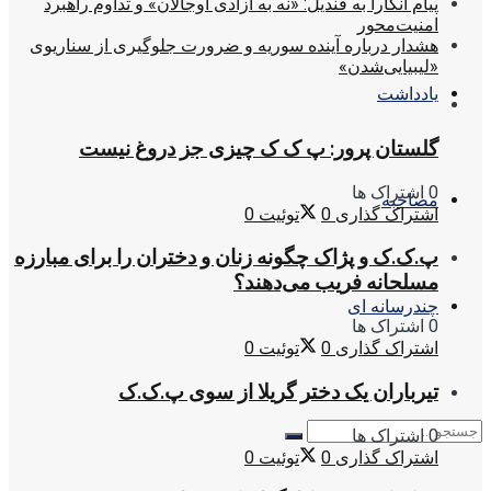
پیام آنکارا به قندیل: «نه به آزادی اوجالان» و تداوم راهبرد
امنیت‌محور
هشدار درباره آینده سوریه و ضرورت جلوگیری از سناریوی
«لیبیایی‌شدن»
یادداشت
گلستان پرور: پ ک ک چیزی جز دروغ نیست
0 اشتراک ها
مصاحبه
اشتراک گذاری
0
توئیت
0
پ.ک.ک و پژاک چگونه زنان و دختران را برای مبارزه
مسلحانه فریب می‌دهند؟
چندرسانه ای
0 اشتراک ها
اشتراک گذاری
0
توئیت
0
تیرباران یک دختر گریلا از سوی پ.ک.ک
0 اشتراک ها
اشتراک گذاری
0
توئیت
0