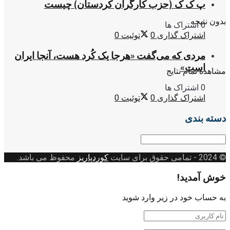
پ ک ک (حزب کارگران کردستان) چیست
بدون نتیجه
0 اشتراک ها
اشتراک گذاری
0
توئیت
0
مردی که می‌گفت «هرجا یک کُرد هست، آنجا ایران
است»
مشاهده تمام نتایج
0 اشتراک ها
اشتراک گذاری
0
توئیت
0
دسته بندی
دسته
بندی
© 2024
- تمامی حقوق برای سایت
کوردپاریز
محفوظ می باشد.
خوش آمدید!
به حساب خود در زیر وارد شوید