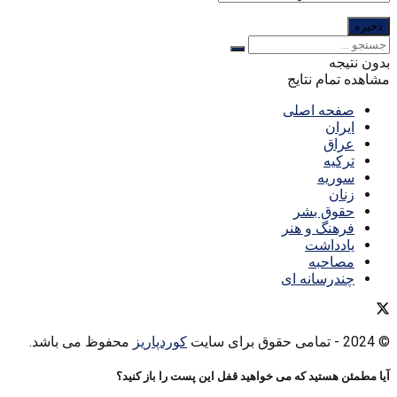
بدون نتیجه
مشاهده تمام نتایج
صفحه اصلی
ایران
عراق
ترکیه
سوریه
زنان
حقوق بشر
فرهنگ و هنر
یادداشت
مصاحبه
چندرسانه ای
© 2024
- تمامی حقوق برای سایت
کوردپاریز
محفوظ می باشد.
آیا مطمئن هستید که می خواهید قفل این پست را باز کنید؟