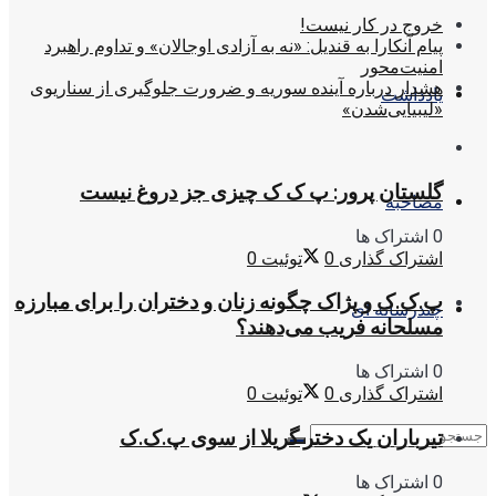
خروج در کار نیست!
پیام آنکارا به قندیل: «نه به آزادی اوجالان» و تداوم راهبرد
امنیت‌محور
هشدار درباره آینده سوریه و ضرورت جلوگیری از سناریوی
یادداشت
«لیبیایی‌شدن»
گلستان پرور: پ ک ک چیزی جز دروغ نیست
مصاحبه
0 اشتراک ها
اشتراک گذاری
0
توئیت
0
پ.ک.ک و پژاک چگونه زنان و دختران را برای مبارزه
چندرسانه ای
مسلحانه فریب می‌دهند؟
0 اشتراک ها
اشتراک گذاری
0
توئیت
0
تیرباران یک دختر گریلا از سوی پ.ک.ک
0 اشتراک ها