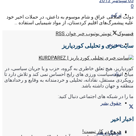
05 سپتامبر 2015
0
ترکیه
دولت اسلامی عراق و شام موسوم به داعش، در حملات اخیر خود
علیه پیشمرگ‌های اقلیم کردستان، از مواد شیمیایی استفاده ...
فیسبوک
توییتر
یوتیوب
خبر خوان RSS
سوریه
سایت خبری و تحلیلی کوردپاریز
کوردپاریز، هیچ تعلق خاطری به گروه، حزب و یا جریان سیاسی، در
زنان
میان انبوه سیاست ورزی های رایج احساس نمی کند و تلاش دارد تا
رویکردی مستقل، نقادانه، تحلیلی و خردمندانه به وقایع و رخدادهای
منطقه و جهان داشته باشد.
ما را در شبکه های اجتماعی دنبال کنید:
حقوق بشر
اخبار اخیر
خروج در کار نیست!
فرهنگ و هنر