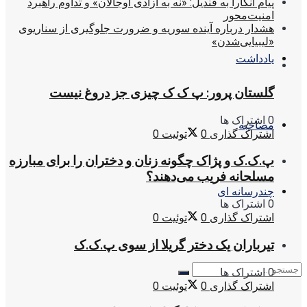
پیام آنکارا به قندیل: «نه به آزادی اوجالان» و تداوم راهبرد
امنیت‌محور
هشدار درباره آینده سوریه و ضرورت جلوگیری از سناریوی
«لیبیایی‌شدن»
یادداشت
گلستان پرور: پ ک ک چیزی جز دروغ نیست
0 اشتراک ها
مصاحبه
اشتراک گذاری
0
توئیت
0
پ.ک.ک و پژاک چگونه زنان و دختران را برای مبارزه
مسلحانه فریب می‌دهند؟
چندرسانه ای
0 اشتراک ها
اشتراک گذاری
0
توئیت
0
تیرباران یک دختر گریلا از سوی پ.ک.ک
0 اشتراک ها
اشتراک گذاری
0
توئیت
0