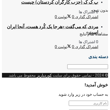
پ ک ک (حزب کارگران کردستان) چیست
بدون نتیجه
0 اشتراک ها
اشتراک گذاری
0
توئیت
0
مردی که می‌گفت «هرجا یک کُرد هست، آنجا ایران
است»
مشاهده تمام نتایج
0 اشتراک ها
اشتراک گذاری
0
توئیت
0
دسته بندی
دسته
بندی
© 2024
- تمامی حقوق برای سایت
کوردپاریز
محفوظ می باشد.
خوش آمدید!
به حساب خود در زیر وارد شوید