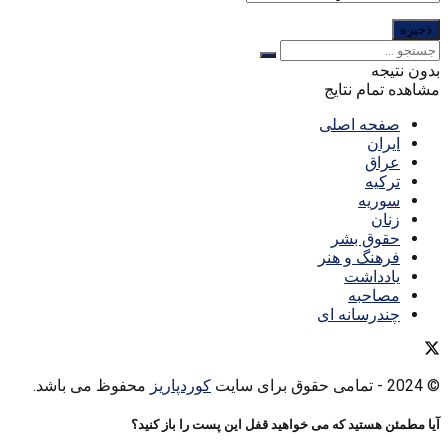
بدون نتیجه
مشاهده تمام نتایج
صفحه اصلی
ایران
عراق
ترکیه
سوریه
زنان
حقوق بشر
فرهنگ و هنر
یادداشت
مصاحبه
چندرسانه ای
© 2024
- تمامی حقوق برای سایت
کوردپاریز
محفوظ می باشد.
آیا مطمئن هستید که می خواهید قفل این پست را باز کنید؟