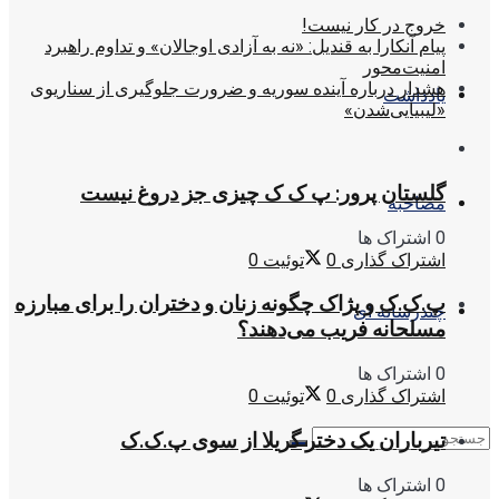
خروج در کار نیست!
پیام آنکارا به قندیل: «نه به آزادی اوجالان» و تداوم راهبرد
امنیت‌محور
هشدار درباره آینده سوریه و ضرورت جلوگیری از سناریوی
یادداشت
«لیبیایی‌شدن»
گلستان پرور: پ ک ک چیزی جز دروغ نیست
مصاحبه
0 اشتراک ها
اشتراک گذاری
0
توئیت
0
پ.ک.ک و پژاک چگونه زنان و دختران را برای مبارزه
چندرسانه ای
مسلحانه فریب می‌دهند؟
0 اشتراک ها
اشتراک گذاری
0
توئیت
0
تیرباران یک دختر گریلا از سوی پ.ک.ک
0 اشتراک ها