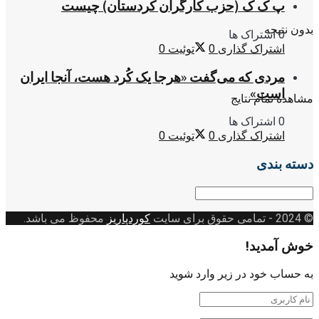
پ ک ک (حزب کارگران کردستان) چیست
بدون نتیجه
0 اشتراک ها
اشتراک گذاری
0
توئیت
0
مردی که می‌گفت «هرجا یک کُرد هست، آنجا ایران
است»
مشاهده تمام نتایج
0 اشتراک ها
اشتراک گذاری
0
توئیت
0
دسته بندی
دسته
بندی
© 2024
- تمامی حقوق برای سایت
کوردپاریز
محفوظ می باشد.
خوش آمدید!
به حساب خود در زیر وارد شوید