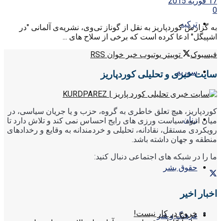
17 فوریه 2015
0
ترکیه
به گزارش کوردپاریز به نقل از گوناز تی‌وی، نشریه‌ی آلمانی "در
اشپیگل" ادعا کرده است که برخی از سلاح های ...
فیسبوک
توییتر
یوتیوب
خبر خوان RSS
سوریه
سایت خبری و تحلیلی کوردپاریز
کوردپاریز، هیچ تعلق خاطری به گروه، حزب و یا جریان سیاسی، در
زنان
میان انبوه سیاست ورزی های رایج احساس نمی کند و تلاش دارد تا
رویکردی مستقل، نقادانه، تحلیلی و خردمندانه به وقایع و رخدادهای
منطقه و جهان داشته باشد.
ما را در شبکه های اجتماعی دنبال کنید:
حقوق بشر
اخبار اخیر
خروج در کار نیست!
فرهنگ و هنر