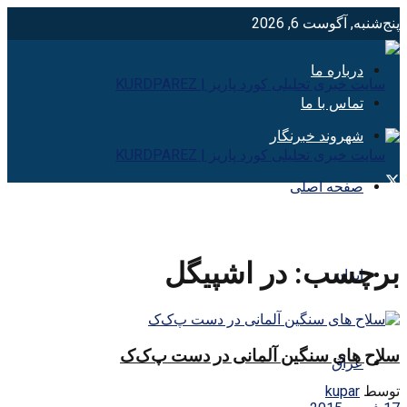
پنج‌شنبه, آگوست 6, 2026
درباره ما
تماس با ما
شهروند خبرنگار
صفحه اصلی
برچسب:
در اشپيگل
ایران
سلاح های سنگین آلمانی در دست پ‌ک‌ک
عراق
توسط
kupar