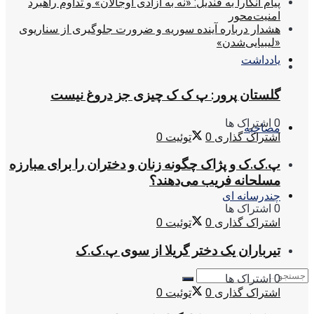
پیام آنکارا به قندیل: «نه به آزادی اوجالان» و تداوم راهبرد
امنیت‌محور
هشدار درباره آینده سوریه و ضرورت جلوگیری از سناریوی
«لیبیایی‌شدن»
یادداشت
گلستان پرور: پ ک ک چیزی جز دروغ نیست
0 اشتراک ها
مصاحبه
اشتراک گذاری
0
توئیت
0
پ.ک.ک و پژاک چگونه زنان و دختران را برای مبارزه
مسلحانه فریب می‌دهند؟
چندرسانه ای
0 اشتراک ها
اشتراک گذاری
0
توئیت
0
تیرباران یک دختر گریلا از سوی پ.ک.ک
0 اشتراک ها
اشتراک گذاری
0
توئیت
0