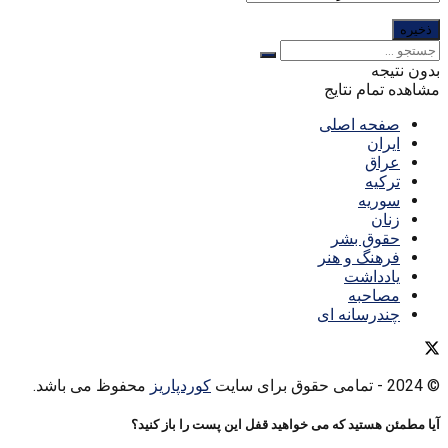
بدون نتیجه
مشاهده تمام نتایج
صفحه اصلی
ایران
عراق
ترکیه
سوریه
زنان
حقوق بشر
فرهنگ و هنر
یادداشت
مصاحبه
چندرسانه ای
© 2024
- تمامی حقوق برای سایت
کوردپاریز
محفوظ می باشد.
آیا مطمئن هستید که می خواهید قفل این پست را باز کنید؟