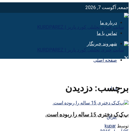
جمعه, آگوست 7, 2026
درباره ما
تماس با ما
شهروند خبرنگار
صفحه اصلی
برچسب:
دزديدن
ایران
پ‌ک‌ک دختری 15 ساله را ربوده است.
عراق
توسط
kupar