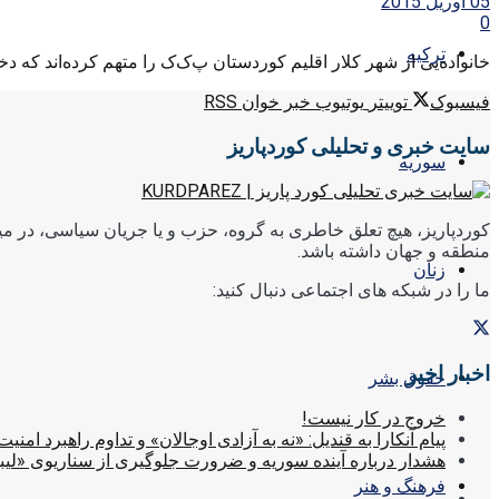
05 آوریل 2015
0
ترکیه
خانواده‌یی از شهر کلار اقلیم کوردستان پ‌ک‌ک را متهم کرده‌اند که دختر 15 ساله‌اشان را دزدیده و به کوهستان قندیل
فیسبوک
توییتر
یوتیوب
خبر خوان RSS
سایت خبری و تحلیلی کوردپاریز
سوریه
کوردپاریز، هیچ تعلق خاطری به گروه، حزب و یا جریان سیاسی، در میا
منطقه و جهان داشته باشد.
زنان
ما را در شبکه های اجتماعی دنبال کنید:
اخبار اخیر
حقوق بشر
خروج در کار نیست!
پیام آنکارا به قندیل: «نه به آزادی اوجالان» و تداوم راهبرد امنیت
هشدار درباره آینده سوریه و ضرورت جلوگیری از سناریوی «لیب
فرهنگ و هنر