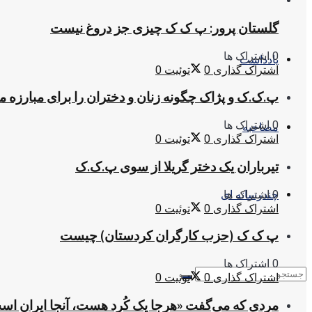
گلستان پرور: پ ک ک چیزی جز دروغ نیست
0 اشتراک ها
یادداشت
اشتراک گذاری
0
توئیت
0
پ.ک.ک و پژاک چگونه زنان و دختران را برای مبارزه 
0 اشتراک ها
مصاحبه
اشتراک گذاری
0
توئیت
0
تیرباران یک دختر گریلا از سوی پ.ک.ک
0 اشتراک ها
چندرسانه ای
اشتراک گذاری
0
توئیت
0
پ ک ک (حزب کارگران کردستان) چیست
0 اشتراک ها
اشتراک گذاری
0
توئیت
0
مردی که می‌گفت «هرجا یک کُرد هست، آنجا ایران اس