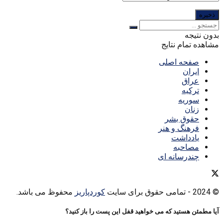
بدون نتیجه
مشاهده تمام نتایج
صفحه اصلی
ایران
عراق
ترکیه
سوریه
زنان
حقوق بشر
فرهنگ و هنر
یادداشت
مصاحبه
چندرسانه ای
© 2024
- تمامی حقوق برای سایت
کوردپاریز
محفوظ می باشد.
آیا مطمئن هستید که می خواهید قفل این پست را باز کنید؟