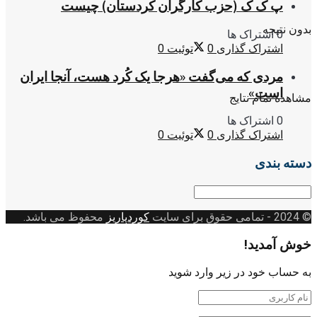
پ ک ک (حزب کارگران کردستان) چیست
بدون نتیجه
0 اشتراک ها
اشتراک گذاری
0
توئیت
0
مردی که می‌گفت «هرجا یک کُرد هست، آنجا ایران
است»
مشاهده تمام نتایج
0 اشتراک ها
اشتراک گذاری
0
توئیت
0
دسته بندی
دسته
بندی
© 2024
- تمامی حقوق برای سایت
کوردپاریز
محفوظ می باشد.
خوش آمدید!
به حساب خود در زیر وارد شوید