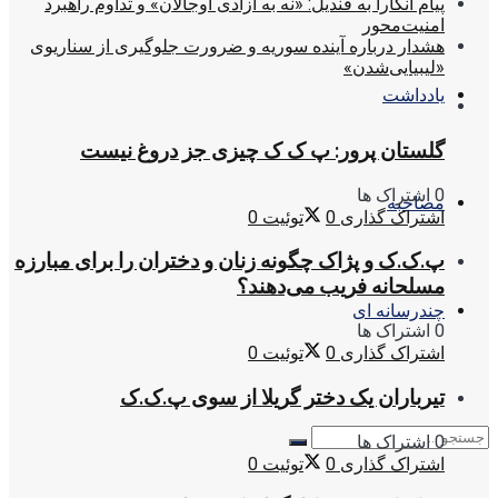
پیام آنکارا به قندیل: «نه به آزادی اوجالان» و تداوم راهبرد
امنیت‌محور
هشدار درباره آینده سوریه و ضرورت جلوگیری از سناریوی
«لیبیایی‌شدن»
یادداشت
گلستان پرور: پ ک ک چیزی جز دروغ نیست
0 اشتراک ها
مصاحبه
اشتراک گذاری
0
توئیت
0
پ.ک.ک و پژاک چگونه زنان و دختران را برای مبارزه
مسلحانه فریب می‌دهند؟
چندرسانه ای
0 اشتراک ها
اشتراک گذاری
0
توئیت
0
تیرباران یک دختر گریلا از سوی پ.ک.ک
0 اشتراک ها
اشتراک گذاری
0
توئیت
0