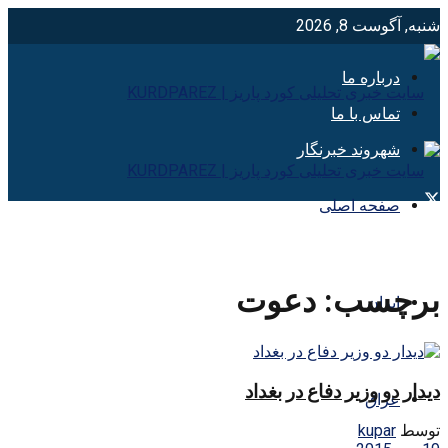
شنبه, آگوست 8, 2026
درباره ما
تماس با ما
شهروند خبرنگار
صفحه اصلی
برچسب:
دعوت
ایران
دیدار دو وزیر دفاع در بغداد
عراق
توسط
kupar