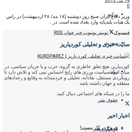
19 می 2015
0
ترکیه
وزیر دفاع ایران صبح روز دوشنبه (۱۸ مه/ ۲۸ اردیبهشت) در راس
یک هیات بلندپایه وارد بغداد شده است. در ...
فیسبوک
توییتر
یوتیوب
خبر خوان RSS
سوریه
سایت خبری و تحلیلی کوردپاریز
کوردپاریز، هیچ تعلق خاطری به گروه، حزب و یا جریان سیاسی، در
زنان
میان انبوه سیاست ورزی های رایج احساس نمی کند و تلاش دارد تا
رویکردی مستقل، نقادانه، تحلیلی و خردمندانه به وقایع و رخدادهای
منطقه و جهان داشته باشد.
ما را در شبکه های اجتماعی دنبال کنید:
حقوق بشر
اخبار اخیر
خروج در کار نیست!
فرهنگ و هنر