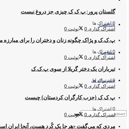
گلستان پرور: پ ک ک چیزی جز دروغ نیست
0 اشتراک ها
یادداشت
اشتراک گذاری
0
توئیت
0
پ.ک.ک و پژاک چگونه زنان و دختران را برای مبارزه 
0 اشتراک ها
مصاحبه
اشتراک گذاری
0
توئیت
0
تیرباران یک دختر گریلا از سوی پ.ک.ک
0 اشتراک ها
چندرسانه ای
اشتراک گذاری
0
توئیت
0
پ ک ک (حزب کارگران کردستان) چیست
0 اشتراک ها
اشتراک گذاری
0
توئیت
0
مردی که می‌گفت «هرجا یک کُرد هست، آنجا ایران اس