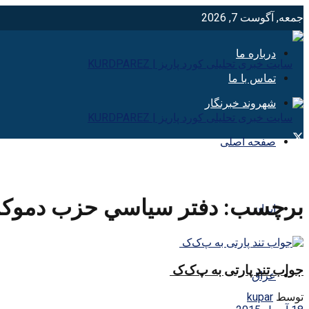
جمعه, آگوست 7, 2026
درباره ما
تماس با ما
شهروند خبرنگار
صفحه اصلی
برچسب:
دفتر سياسي حزب دموكر
ایران
جواب تند پارتی بە پ‌ک‌ک
عراق
توسط
kupar