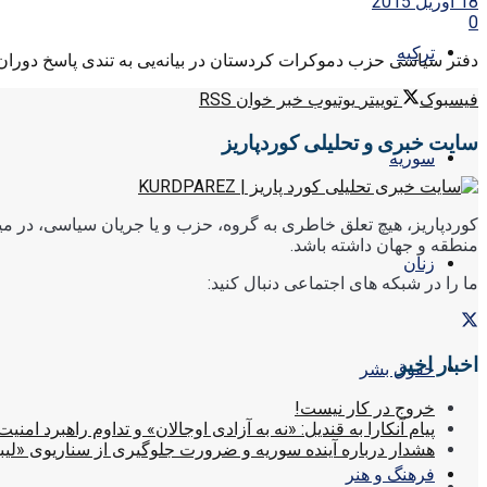
18 آوریل 2015
0
ترکیه
دفتر سیاسی حزب دموکرات کردستان در بیانە‌یی بە تندی پاسخ دوران کا
فیسبوک
توییتر
یوتیوب
خبر خوان RSS
سایت خبری و تحلیلی کوردپاریز
سوریه
کوردپاریز، هیچ تعلق خاطری به گروه، حزب و یا جریان سیاسی، در میا
منطقه و جهان داشته باشد.
زنان
ما را در شبکه های اجتماعی دنبال کنید:
اخبار اخیر
حقوق بشر
خروج در کار نیست!
پیام آنکارا به قندیل: «نه به آزادی اوجالان» و تداوم راهبرد امنیت
هشدار درباره آینده سوریه و ضرورت جلوگیری از سناریوی «لیب
فرهنگ و هنر