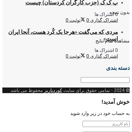
پ ک ک (حزب کارگران کردستان) چیست
بدون نتیجه
0 اشتراک ها
اشتراک گذاری
0
توئیت
0
مردی که می‌گفت «هرجا یک کُرد هست، آنجا ایران
است»
مشاهده تمام نتایج
0 اشتراک ها
اشتراک گذاری
0
توئیت
0
دسته بندی
دسته
بندی
© 2024
- تمامی حقوق برای سایت
کوردپاریز
محفوظ می باشد.
خوش آمدید!
به حساب خود در زیر وارد شوید