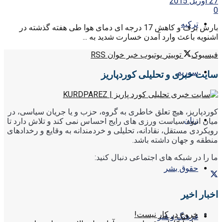
27 آوریل 2015
0
ترکیه
بارش برف و کاهش 17 درجه ای دمای هوا طی هفته گذشته در
اشنویه باعث وارد آمدن خسارت شدید به ...
فیسبوک
توییتر
یوتیوب
خبر خوان RSS
سوریه
سایت خبری و تحلیلی کوردپاریز
کوردپاریز، هیچ تعلق خاطری به گروه، حزب و یا جریان سیاسی، در
زنان
میان انبوه سیاست ورزی های رایج احساس نمی کند و تلاش دارد تا
رویکردی مستقل، نقادانه، تحلیلی و خردمندانه به وقایع و رخدادهای
منطقه و جهان داشته باشد.
ما را در شبکه های اجتماعی دنبال کنید:
حقوق بشر
اخبار اخیر
خروج در کار نیست!
فرهنگ و هنر