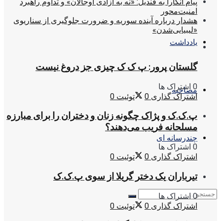
پیام آنکارا به قندیل: «نه به آزادی اوجالان» و تداوم راهبرد
امنیت‌محور
هشدار درباره آینده سوریه و ضرورت جلوگیری از سناریوی
«لیبیایی‌شدن»
یادداشت
گلستان پرور: پ ک ک چیزی جز دروغ نیست
0 اشتراک ها
مصاحبه
اشتراک گذاری
0
توئیت
0
پ.ک.ک و پژاک چگونه زنان و دختران را برای مبارزه
مسلحانه فریب می‌دهند؟
چندرسانه ای
0 اشتراک ها
اشتراک گذاری
0
توئیت
0
تیرباران یک دختر گریلا از سوی پ.ک.ک
0 اشتراک ها
اشتراک گذاری
0
توئیت
0