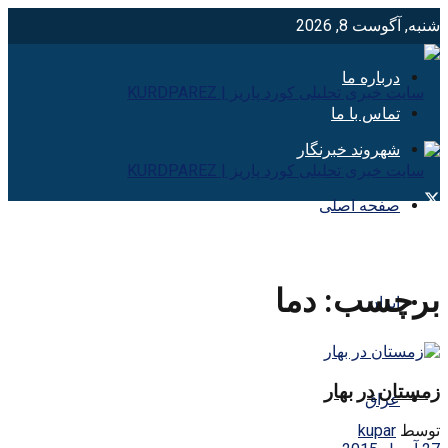
شنبه, آگوست 8, 2026
درباره ما
تماس با ما
شهروند خبرنگار
صفحه اصلی
برچسب:
دما
ایران
زمستان در بهار
عراق
توسط
kupar