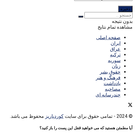
بدون نتیجه
مشاهده تمام نتایج
صفحه اصلی
ایران
عراق
ترکیه
سوریه
زنان
حقوق بشر
فرهنگ و هنر
یادداشت
مصاحبه
چندرسانه ای
© 2024
- تمامی حقوق برای سایت
کوردپاریز
محفوظ می باشد.
آیا مطمئن هستید که می خواهید قفل این پست را باز کنید؟