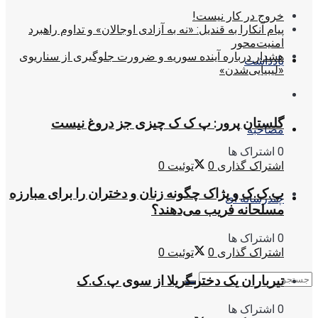
خروج در کار نیست!
پیام آنکارا به قندیل: «نه به آزادی اوجالان» و تداوم راهبرد
امنیت‌محور
هشدار درباره آینده سوریه و ضرورت جلوگیری از سناریوی
یادداشت
«لیبیایی‌شدن»
گلستان پرور: پ ک ک چیزی جز دروغ نیست
مصاحبه
0 اشتراک ها
اشتراک گذاری
0
توئیت
0
پ.ک.ک و پژاک چگونه زنان و دختران را برای مبارزه
چندرسانه ای
مسلحانه فریب می‌دهند؟
0 اشتراک ها
اشتراک گذاری
0
توئیت
0
تیرباران یک دختر گریلا از سوی پ.ک.ک
0 اشتراک ها