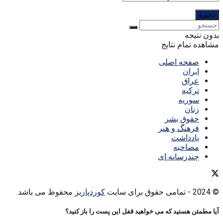
بدون نتیجه
مشاهده تمام نتایج
صفحه اصلی
ایران
عراق
ترکیه
سوریه
زنان
حقوق بشر
فرهنگ و هنر
یادداشت
مصاحبه
چندرسانه ای
© 2024
- تمامی حقوق برای سایت
کوردپاریز
محفوظ می باشد.
آیا مطمئن هستید که می خواهید قفل این پست را باز کنید؟