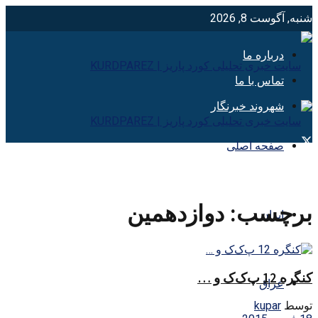
شنبه, آگوست 8, 2026
درباره ما
تماس با ما
شهروند خبرنگار
صفحه اصلی
برچسب:
دوازدهمين
ایران
کنگره 12 پ‌ک‌ک و …
عراق
توسط
kupar