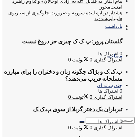
پیام آنکارا به قندیل: «نه به آزادی اوجالان» و تداوم راهبرد
امنیت‌محور
هشدار درباره آینده سوریه و ضرورت جلوگیری از سناریوی
«لیبیایی‌شدن»
یادداشت
گلستان پرور: پ ک ک چیزی جز دروغ نیست
0 اشتراک ها
مصاحبه
اشتراک گذاری
0
توئیت
0
پ.ک.ک و پژاک چگونه زنان و دختران را برای مبارزه
مسلحانه فریب می‌دهند؟
چندرسانه ای
0 اشتراک ها
اشتراک گذاری
0
توئیت
0
تیرباران یک دختر گریلا از سوی پ.ک.ک
0 اشتراک ها
اشتراک گذاری
0
توئیت
0