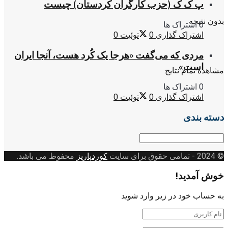
پ ک ک (حزب کارگران کردستان) چیست
بدون نتیجه
0 اشتراک ها
اشتراک گذاری
0
توئیت
0
مردی که می‌گفت «هرجا یک کُرد هست، آنجا ایران
است»
مشاهده تمام نتایج
0 اشتراک ها
اشتراک گذاری
0
توئیت
0
دسته بندی
دسته
بندی
© 2024
- تمامی حقوق برای سایت
کوردپاریز
محفوظ می باشد.
خوش آمدید!
به حساب خود در زیر وارد شوید