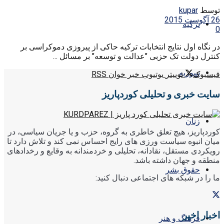
توسط
kupar
26 آگوست 2015
ترکیه
0
در نگاه اول نتایج انتخابات ترکیه حاکی از پیروزی دموکراسی بر
کنترل دولت تک حزبی "عدالت و توسعه" بر مسائل ...
سوریه
فیسبوک
توییتر
یوتیوب
خبر خوان RSS
سایت خبری و تحلیلی کوردپاریز
زنان
کوردپاریز، هیچ تعلق خاطری به گروه، حزب و یا جریان سیاسی، در
میان انبوه سیاست ورزی های رایج احساس نمی کند و تلاش دارد تا
رویکردی مستقل، نقادانه، تحلیلی و خردمندانه به وقایع و رخدادهای
منطقه و جهان داشته باشد.
حقوق بشر
ما را در شبکه های اجتماعی دنبال کنید:
اخبار اخیر
فرهنگ و هنر