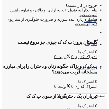
خروج در کار نیست!
پیام آنکارا به قندیل: «نه به آزادی اوجالان» و تداوم راهبرد
امنیت‌محور
هشدار درباره آینده سوریه و ضرورت جلوگیری از سناریوی
یادداشت
«لیبیایی‌شدن»
گلستان پرور: پ ک ک چیزی جز دروغ نیست
مصاحبه
0 اشتراک ها
اشتراک گذاری
0
توئیت
0
پ.ک.ک و پژاک چگونه زنان و دختران را برای مبارزه
چندرسانه ای
مسلحانه فریب می‌دهند؟
0 اشتراک ها
اشتراک گذاری
0
توئیت
0
تیرباران یک دختر گریلا از سوی پ.ک.ک
0 اشتراک ها