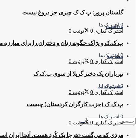
گلستان پرور: پ ک ک چیزی جز دروغ نیست
0 اشتراک ها
یادداشت
اشتراک گذاری
0
توئیت
0
پ.ک.ک و پژاک چگونه زنان و دختران را برای مبارزه 
0 اشتراک ها
مصاحبه
اشتراک گذاری
0
توئیت
0
تیرباران یک دختر گریلا از سوی پ.ک.ک
0 اشتراک ها
چندرسانه ای
اشتراک گذاری
0
توئیت
0
پ ک ک (حزب کارگران کردستان) چیست
0 اشتراک ها
اشتراک گذاری
0
توئیت
0
مردی که می‌گفت «هرجا یک کُرد هست، آنجا ایران اس