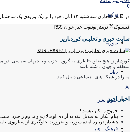
04 نوامبر 2015
0
ترکیه
دو عامل انتحاری سه شنبه ۱۲ آبان، خود را نزدیک ورودی یک ساختمان پلیس در شهر دبز در شمال استان ...
فیسبوک
توییتر
یوتیوب
خبر خوان RSS
سایت خبری و تحلیلی کوردپاریز
سوریه
کوردپاریز، هیچ تعلق خاطری به گروه، حزب و یا جریان سیاسی، در میا
منطقه و جهان داشته باشد.
زنان
ما را در شبکه های اجتماعی دنبال کنید:
اخبار اخیر
حقوق بشر
خروج در کار نیست!
پیام آنکارا به قندیل: «نه به آزادی اوجالان» و تداوم راهبرد امنیت
هشدار درباره آینده سوریه و ضرورت جلوگیری از سناریوی «لیب
فرهنگ و هنر