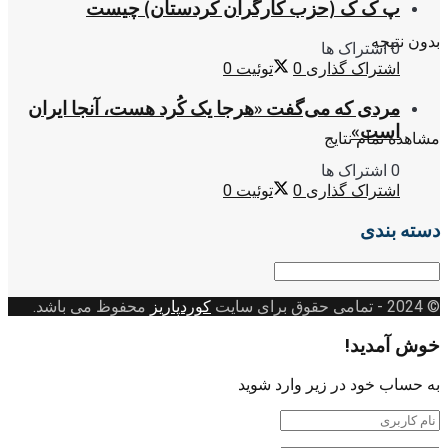
پ ک ک (حزب کارگران کردستان) چیست
بدون نتیجه
0 اشتراک ها
اشتراک گذاری
0
توئیت
0
مردی که می‌گفت «هرجا یک کُرد هست، آنجا ایران
است»
مشاهده تمام نتایج
0 اشتراک ها
اشتراک گذاری
0
توئیت
0
دسته بندی
دسته
بندی
© 2024
- تمامی حقوق برای سایت
کوردپاریز
محفوظ می باشد.
خوش آمدید!
به حساب خود در زیر وارد شوید