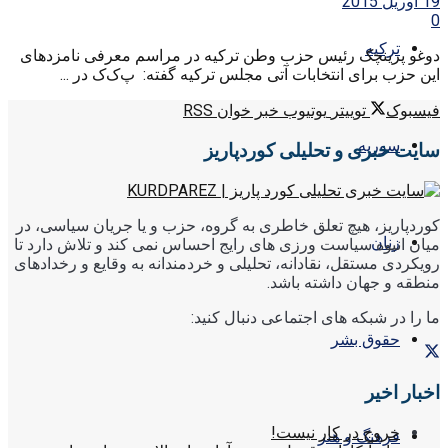
19 آوریل 2015
0
ترکیه
دوغو پرینچک رئیس حزب وطن ترکیه در مراسم معرفی نامزدهای
این حزب برای انتخابات آتی مجلس ترکیه گفته: پ‌ک‌ک در ...
فیسبوک
توییتر
یوتیوب
خبر خوان RSS
سوریه
سایت خبری و تحلیلی کوردپاریز
کوردپاریز، هیچ تعلق خاطری به گروه، حزب و یا جریان سیاسی، در
زنان
میان انبوه سیاست ورزی های رایج احساس نمی کند و تلاش دارد تا
رویکردی مستقل، نقادانه، تحلیلی و خردمندانه به وقایع و رخدادهای
منطقه و جهان داشته باشد.
ما را در شبکه های اجتماعی دنبال کنید:
حقوق بشر
اخبار اخیر
خروج در کار نیست!
فرهنگ و هنر