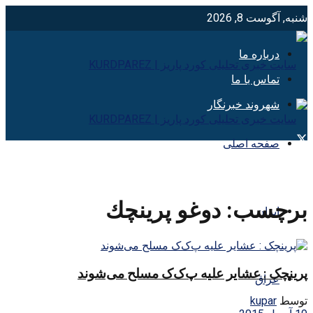
شنبه, آگوست 8, 2026
درباره ما
تماس با ما
شهروند خبرنگار
صفحه اصلی
برچسب:
دوغو پرينچك
ایران
پرینچک : عشایر علیه پ‌ک‌ک مسلح می‌شوند
عراق
توسط
kupar