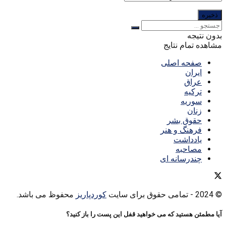
بدون نتیجه
مشاهده تمام نتایج
صفحه اصلی
ایران
عراق
ترکیه
سوریه
زنان
حقوق بشر
فرهنگ و هنر
یادداشت
مصاحبه
چندرسانه ای
© 2024
- تمامی حقوق برای سایت
کوردپاریز
محفوظ می باشد.
آیا مطمئن هستید که می خواهید قفل این پست را باز کنید؟