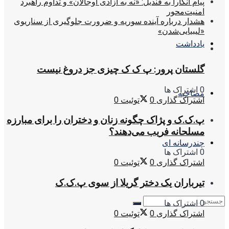
پیام آنکارا به قندیل: «نه به آزادی اوجالان» و تداوم راهبرد
امنیت‌محور
هشدار درباره آینده سوریه و ضرورت جلوگیری از سناریوی
«لیبیایی‌شدن»
یادداشت
گلستان پرور: پ ک ک چیزی جز دروغ نیست
0 اشتراک ها
مصاحبه
اشتراک گذاری
0
توئیت
0
پ.ک.ک و پژاک چگونه زنان و دختران را برای مبارزه
مسلحانه فریب می‌دهند؟
چندرسانه ای
0 اشتراک ها
اشتراک گذاری
0
توئیت
0
تیرباران یک دختر گریلا از سوی پ.ک.ک
0 اشتراک ها
اشتراک گذاری
0
توئیت
0