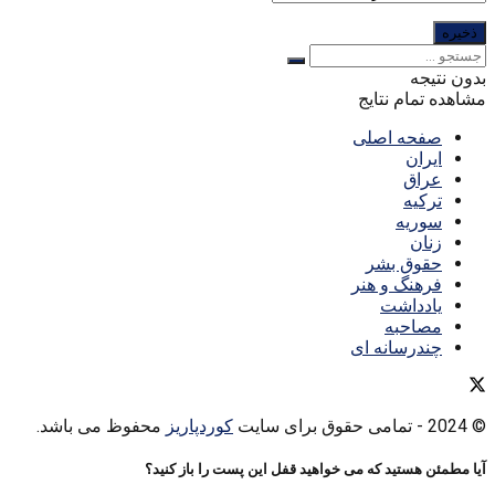
بدون نتیجه
مشاهده تمام نتایج
صفحه اصلی
ایران
عراق
ترکیه
سوریه
زنان
حقوق بشر
فرهنگ و هنر
یادداشت
مصاحبه
چندرسانه ای
© 2024
- تمامی حقوق برای سایت
کوردپاریز
محفوظ می باشد.
آیا مطمئن هستید که می خواهید قفل این پست را باز کنید؟