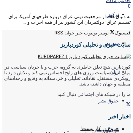
04 می 2015
0
ترکیه
به دنبال هشدار مرجعیت دینی عراق درباره طرحهای آمریکا برای
تقسیم عراق٬ دولتمردان این کشور نیز از همه احزاب و ...
فیسبوک
توییتر
یوتیوب
خبر خوان RSS
سوریه
سایت خبری و تحلیلی کوردپاریز
کوردپاریز، هیچ تعلق خاطری به گروه، حزب و یا جریان سیاسی، در
زنان
میان انبوه سیاست ورزی های رایج احساس نمی کند و تلاش دارد تا
رویکردی مستقل، نقادانه، تحلیلی و خردمندانه به وقایع و رخدادهای
منطقه و جهان داشته باشد.
ما را در شبکه های اجتماعی دنبال کنید:
حقوق بشر
اخبار اخیر
خروج در کار نیست!
فرهنگ و هنر