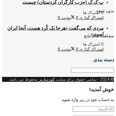
پ ک ک (حزب کارگران کردستان) چیست
بدون نتیجه
0 اشتراک ها
اشتراک گذاری
0
توئیت
0
مردی که می‌گفت «هرجا یک کُرد هست، آنجا ایران
است»
مشاهده تمام نتایج
0 اشتراک ها
اشتراک گذاری
0
توئیت
0
دسته بندی
دسته
بندی
© 2024
- تمامی حقوق برای سایت
کوردپاریز
محفوظ می باشد.
خوش آمدید!
به حساب خود در زیر وارد شوید