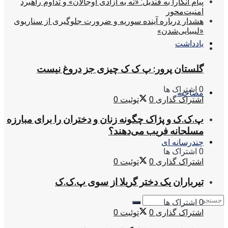
پیام آنکارا به قندیل: «نه به آزادی اوجالان» و تداوم راهبرد
امنیت‌محور
هشدار درباره آینده سوریه و ضرورت جلوگیری از سناریوی
«لیبیایی‌شدن»
یادداشت
گلستان پرور: پ ک ک چیزی جز دروغ نیست
0 اشتراک ها
مصاحبه
اشتراک گذاری
0
توئیت
0
پ.ک.ک و پژاک چگونه زنان و دختران را برای مبارزه
مسلحانه فریب می‌دهند؟
چندرسانه ای
0 اشتراک ها
اشتراک گذاری
0
توئیت
0
تیرباران یک دختر گریلا از سوی پ.ک.ک
0 اشتراک ها
اشتراک گذاری
0
توئیت
0