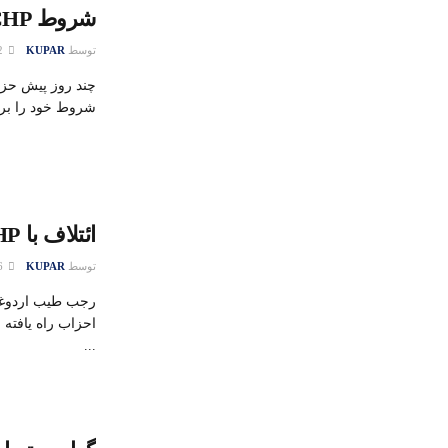
شروط CHP برای ائتلاف با AKP
توسط
KUPAR
22 ژوئن 2015
شروط خود را برای
ائتلاف با CHP یا با MHP؟
توسط
KUPAR
16 ژوئن 2015
رجب طیب اردوغا
احزاب راه یافته 
...