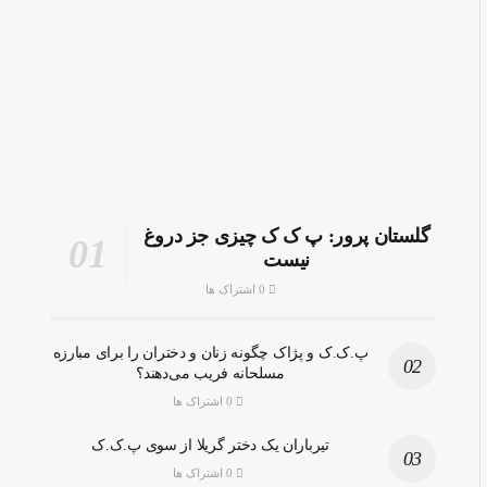
گلستان پرور: پ ک ک چیزی جز دروغ
نیست
0 اشتراک ها
پ.ک.ک و پژاک چگونه زنان و دختران را برای مبارزه
مسلحانه فریب می‌دهند؟
0 اشتراک ها
تیرباران یک دختر گریلا از سوی پ.ک.ک
0 اشتراک ها