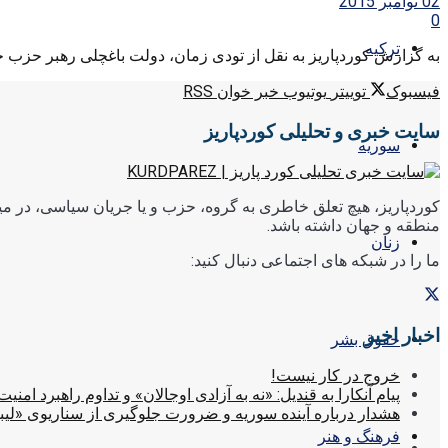
02 نوامبر 2015
0
ترکیه
به گزارش کوردپاریز به نقل از تودی زمان، دولت باغچلی رهبر حزب
فیسبوک
توییتر
یوتیوب
خبر خوان RSS
سایت خبری و تحلیلی کوردپاریز
سوریه
کوردپاریز، هیچ تعلق خاطری به گروه، حزب و یا جریان سیاسی، در میا
منطقه و جهان داشته باشد.
زنان
ما را در شبکه های اجتماعی دنبال کنید:
اخبار اخیر
حقوق بشر
خروج در کار نیست!
پیام آنکارا به قندیل: «نه به آزادی اوجالان» و تداوم راهبرد امنیت
هشدار درباره آینده سوریه و ضرورت جلوگیری از سناریوی «لیب
فرهنگ و هنر