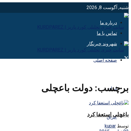
شنبه, آگوست 8, 2026
درباره ما
تماس با ما
شهروند خبرنگار
صفحه اصلی
برچسب:
دولت باعچلی
ایران
باغچلی استعفا کرد
عراق
توسط
kupar