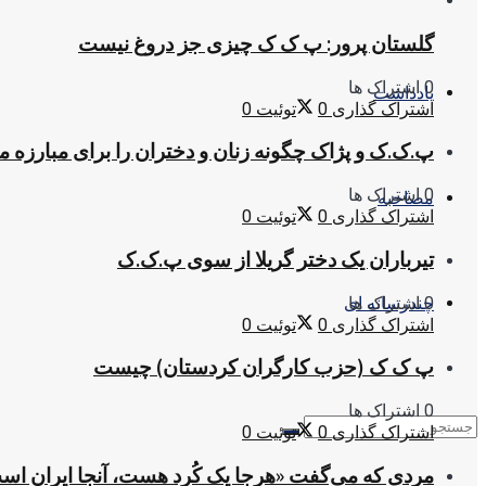
گلستان پرور: پ ک ک چیزی جز دروغ نیست
0 اشتراک ها
یادداشت
اشتراک گذاری
0
توئیت
0
پ.ک.ک و پژاک چگونه زنان و دختران را برای مبارزه 
0 اشتراک ها
مصاحبه
اشتراک گذاری
0
توئیت
0
تیرباران یک دختر گریلا از سوی پ.ک.ک
0 اشتراک ها
چندرسانه ای
اشتراک گذاری
0
توئیت
0
پ ک ک (حزب کارگران کردستان) چیست
0 اشتراک ها
اشتراک گذاری
0
توئیت
0
مردی که می‌گفت «هرجا یک کُرد هست، آنجا ایران اس