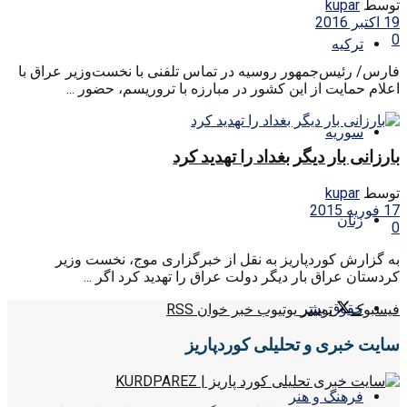
توسط
kupar
19 اکتبر 2016
0
ترکیه
فارس/ رئیس‌جمهور روسیه در تماس تلفنی با نخست‌‌وزیر عراق با
اعلام حمایت از این کشور در مبارزه با تروریسم، حضور ...
سوریه
بارزانی بار دیگر بغداد را تهدید کرد
توسط
kupar
17 فوریه 2015
زنان
0
به گزارش کوردپاریز به نقل از خبرگزاری موج، نخست وزیر
کردستان عراق بار دیگر دولت عراق را تهدید کرد اگر ...
حقوق بشر
فیسبوک
توییتر
یوتیوب
خبر خوان RSS
سایت خبری و تحلیلی کوردپاریز
فرهنگ و هنر