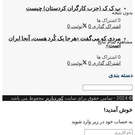
پ ک ک (حزب کارگران کردستان) چیست
بدون نتیجه
0 اشتراک ها
اشتراک گذاری
0
توئیت
0
مردی که می‌گفت «هرجا یک کُرد هست، آنجا ایران
مشاهده تمام نتایج
است»
0 اشتراک ها
اشتراک گذاری
0
توئیت
0
دسته بندی
دسته
بندی
© 2024
- تمامی حقوق برای سایت
کوردپاریز
محفوظ می باشد.
خوش آمدید!
به حساب خود در زیر وارد شوید