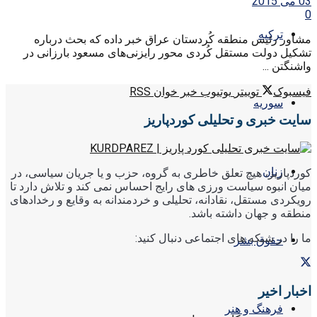
03 می 2015
0
ترکیه
مشاور رئیس منطقه کُردستان عراق خبر داده که بحث درباره
تشکیل دولت مستقل کُردی محور رایزنی‌های مسعود بارزانی در
واشنگتن ...
فیسبوک
توییتر
یوتیوب
خبر خوان RSS
سوریه
سایت خبری و تحلیلی کوردپاریز
زنان
کوردپاریز، هیچ تعلق خاطری به گروه، حزب و یا جریان سیاسی، در
میان انبوه سیاست ورزی های رایج احساس نمی کند و تلاش دارد تا
رویکردی مستقل، نقادانه، تحلیلی و خردمندانه به وقایع و رخدادهای
منطقه و جهان داشته باشد.
ما را در شبکه های اجتماعی دنبال کنید:
حقوق بشر
اخبار اخیر
فرهنگ و هنر