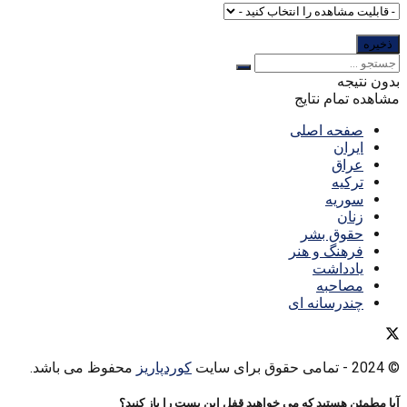
بدون نتیجه
مشاهده تمام نتایج
صفحه اصلی
ایران
عراق
ترکیه
سوریه
زنان
حقوق بشر
فرهنگ و هنر
یادداشت
مصاحبه
چندرسانه ای
© 2024
- تمامی حقوق برای سایت
کوردپاریز
محفوظ می باشد.
آیا مطمئن هستید که می خواهید قفل این پست را باز کنید؟