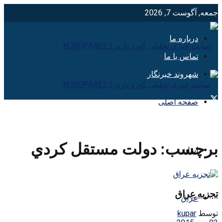
جمعه, آگوست 7, 2026
درباره ما
تماس با ما
شهروند خبرنگار
صفحه اصلی
برچسب:
دولت مستقل كردي
ایران
تجزیه عراق
عراق
توسط
kupar