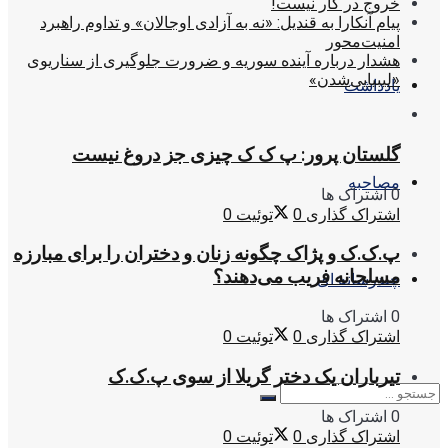
خروج در کار نیست!
پیام آنکارا به قندیل: «نه به آزادی اوجالان» و تداوم راهبرد
امنیت‌محور
هشدار درباره آینده سوریه و ضرورت جلوگیری از سناریوی
«لیبیایی‌شدن»
یادداشت
گلستان پرور: پ ک ک چیزی جز دروغ نیست
مصاحبه
0 اشتراک ها
اشتراک گذاری
0
توئیت
0
پ.ک.ک و پژاک چگونه زنان و دختران را برای مبارزه
مسلحانه فریب می‌دهند؟
چندرسانه ای
0 اشتراک ها
اشتراک گذاری
0
توئیت
0
تیرباران یک دختر گریلا از سوی پ.ک.ک
0 اشتراک ها
اشتراک گذاری
0
توئیت
0