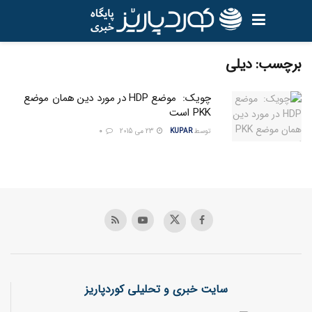
برچسب:
ديلي
چویک: موضع HDP در مورد دین همان موضع
PKK است
توسط
KUPAR
23 می 2015
0
سایت خبری و تحلیلی کوردپاریز