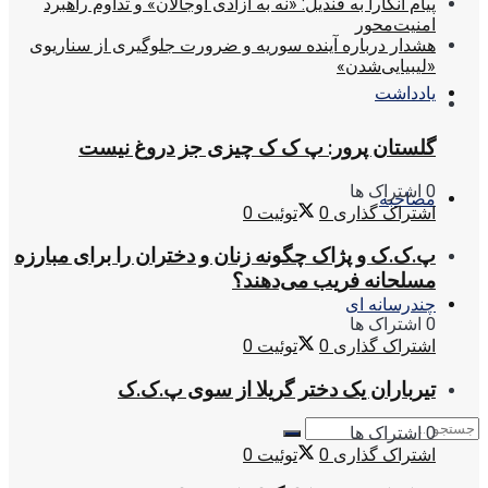
پیام آنکارا به قندیل: «نه به آزادی اوجالان» و تداوم راهبرد
امنیت‌محور
هشدار درباره آینده سوریه و ضرورت جلوگیری از سناریوی
«لیبیایی‌شدن»
یادداشت
گلستان پرور: پ ک ک چیزی جز دروغ نیست
0 اشتراک ها
مصاحبه
اشتراک گذاری
0
توئیت
0
پ.ک.ک و پژاک چگونه زنان و دختران را برای مبارزه
مسلحانه فریب می‌دهند؟
چندرسانه ای
0 اشتراک ها
اشتراک گذاری
0
توئیت
0
تیرباران یک دختر گریلا از سوی پ.ک.ک
0 اشتراک ها
اشتراک گذاری
0
توئیت
0