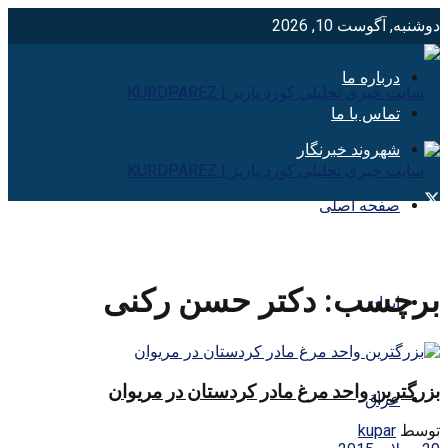
دوشنبه, آگوست 10, 2026
درباره ما
تماس با ما
شهروند خبرنگار
صفحه اصلی
برچسب:
دکتر حسن رکنی
ایران
بزرگترین واحد مرغ مادر کردستان در مریوان
عراق
توسط
kupar