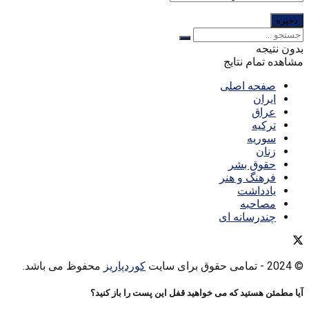
بدون نتیجه
مشاهده تمام نتایج
صفحه اصلی
ایران
عراق
ترکیه
سوریه
زنان
حقوق بشر
فرهنگ و هنر
یادداشت
مصاحبه
چندرسانه ای
© 2024
- تمامی حقوق برای سایت
کوردپاریز
محفوظ می باشد.
آیا مطمئن هستید که می خواهید قفل این پست را باز کنید؟