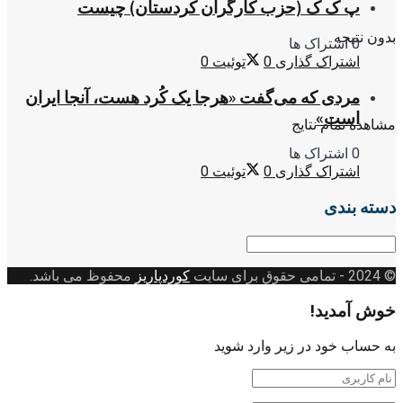
پ ک ک (حزب کارگران کردستان) چیست
بدون نتیجه
0 اشتراک ها
اشتراک گذاری
0
توئیت
0
مردی که می‌گفت «هرجا یک کُرد هست، آنجا ایران
است»
مشاهده تمام نتایج
0 اشتراک ها
اشتراک گذاری
0
توئیت
0
دسته بندی
دسته
بندی
© 2024
- تمامی حقوق برای سایت
کوردپاریز
محفوظ می باشد.
خوش آمدید!
به حساب خود در زیر وارد شوید