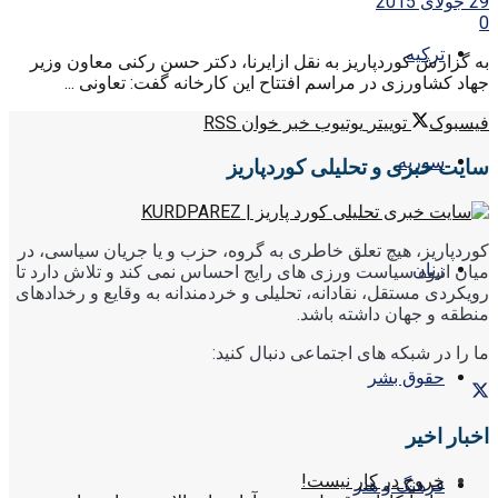
29 جولای 2015
0
ترکیه
به گزارش کوردپاریز به نقل ازایرنا، دکتر حسن رکنی معاون وزیر
جهاد کشاورزی در مراسم افتتاح این کارخانه گفت: تعاونی ...
فیسبوک
توییتر
یوتیوب
خبر خوان RSS
سوریه
سایت خبری و تحلیلی کوردپاریز
کوردپاریز، هیچ تعلق خاطری به گروه، حزب و یا جریان سیاسی، در
زنان
میان انبوه سیاست ورزی های رایج احساس نمی کند و تلاش دارد تا
رویکردی مستقل، نقادانه، تحلیلی و خردمندانه به وقایع و رخدادهای
منطقه و جهان داشته باشد.
ما را در شبکه های اجتماعی دنبال کنید:
حقوق بشر
اخبار اخیر
خروج در کار نیست!
فرهنگ و هنر