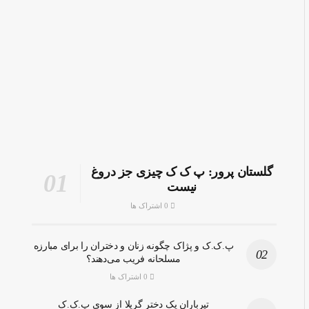
گلستان پرور: پ ک ک چیزی جز دروغ
نیست
0 اشتراک ها
پ.ک.ک و پژاک چگونه زنان و دختران را برای مبارزه
مسلحانه فریب می‌دهند؟
0 اشتراک ها
تیرباران یک دختر گریلا از سوی پ.ک.ک