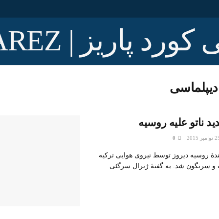
دیپلماسی
د ناتو علیه روسیه
0
ندۀ روسیه دیروز توسط نیروی هوایی ترکیه
و سرنگون شد. به گفتۀ ژنرال سرگئی