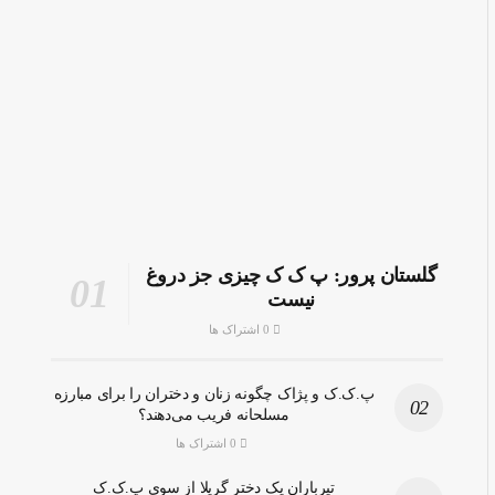
گلستان پرور: پ ک ک چیزی جز دروغ
نیست
0 اشتراک ها
پ.ک.ک و پژاک چگونه زنان و دختران را برای مبارزه
مسلحانه فریب می‌دهند؟
0 اشتراک ها
تیرباران یک دختر گریلا از سوی پ.ک.ک