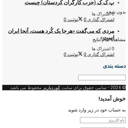
پ ک ک (حزب کارگران کردستان) چیست
بدون نتیجه
0 اشتراک ها
اشتراک گذاری
0
توئیت
0
مردی که می‌گفت «هرجا یک کُرد هست، آنجا ایران
است»
مشاهده تمام نتایج
0 اشتراک ها
اشتراک گذاری
0
توئیت
0
دسته بندی
دسته
بندی
© 2024
- تمامی حقوق برای سایت
کوردپاریز
محفوظ می باشد.
خوش آمدید!
به حساب خود در زیر وارد شوید