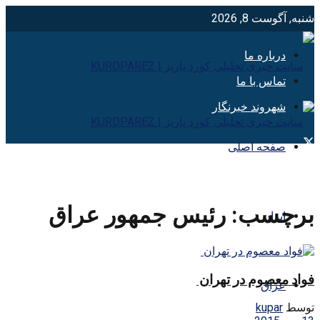
شنبه, آگوست 8, 2026
درباره ما
تماس با ما
شهروند خبرنگار
صفحه اصلی
برچسب:
رئيس جمهور عراق
ایران
فواد معصوم در تهران
عراق
توسط
kupar