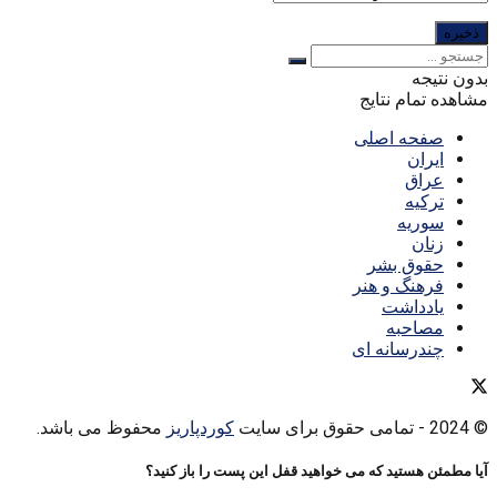
بدون نتیجه
مشاهده تمام نتایج
صفحه اصلی
ایران
عراق
ترکیه
سوریه
زنان
حقوق بشر
فرهنگ و هنر
یادداشت
مصاحبه
چندرسانه ای
© 2024
- تمامی حقوق برای سایت
کوردپاریز
محفوظ می باشد.
آیا مطمئن هستید که می خواهید قفل این پست را باز کنید؟