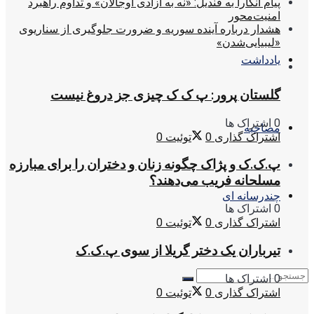
پیام آنکارا به قندیل: «نه به آزادی اوجالان» و تداوم راهبرد
امنیت‌محور
هشدار درباره آینده سوریه و ضرورت جلوگیری از سناریوی
«لیبیایی‌شدن»
یادداشت
گلستان پرور: پ ک ک چیزی جز دروغ نیست
0 اشتراک ها
مصاحبه
اشتراک گذاری
0
توئیت
0
پ.ک.ک و پژاک چگونه زنان و دختران را برای مبارزه
مسلحانه فریب می‌دهند؟
چندرسانه ای
0 اشتراک ها
اشتراک گذاری
0
توئیت
0
تیرباران یک دختر گریلا از سوی پ.ک.ک
0 اشتراک ها
اشتراک گذاری
0
توئیت
0