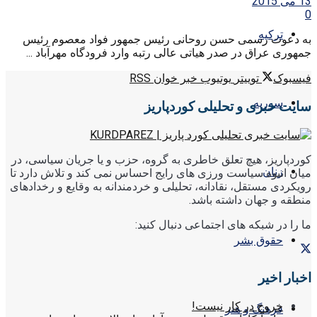
13 می 2015
0
ترکیه
به دعوت رسمی حسن روحانی رئیس جمهور فواد معصوم رئیس
جمهوری عراق در صدر هیاتی عالی رتبه وارد فرودگاه مهرآباد ...
فیسبوک
توییتر
یوتیوب
خبر خوان RSS
سوریه
سایت خبری و تحلیلی کوردپاریز
کوردپاریز، هیچ تعلق خاطری به گروه، حزب و یا جریان سیاسی، در
زنان
میان انبوه سیاست ورزی های رایج احساس نمی کند و تلاش دارد تا
رویکردی مستقل، نقادانه، تحلیلی و خردمندانه به وقایع و رخدادهای
منطقه و جهان داشته باشد.
ما را در شبکه های اجتماعی دنبال کنید:
حقوق بشر
اخبار اخیر
خروج در کار نیست!
فرهنگ و هنر