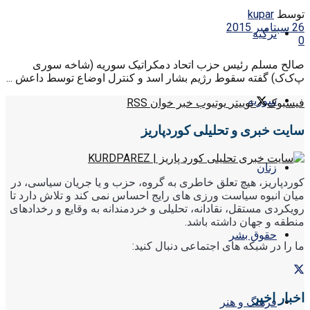
توسط
kupar
26 سپتامبر 2015
ترکیه
0
صالح مسلم رئیس حزب اتحاد دمکراتیک سوریه (شاخه سوری
پ‌ک‌ک) گفته سقوط رژیم بشار اسد و کنترل اوضاع توسط داعش ...
سوریه
فیسبوک
توییتر
یوتیوب
خبر خوان RSS
سایت خبری و تحلیلی کوردپاریز
زنان
کوردپاریز، هیچ تعلق خاطری به گروه، حزب و یا جریان سیاسی، در
میان انبوه سیاست ورزی های رایج احساس نمی کند و تلاش دارد تا
رویکردی مستقل، نقادانه، تحلیلی و خردمندانه به وقایع و رخدادهای
منطقه و جهان داشته باشد.
حقوق بشر
ما را در شبکه های اجتماعی دنبال کنید:
اخبار اخیر
فرهنگ و هنر