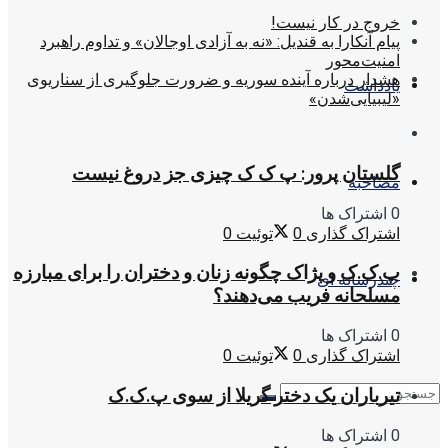
خروج در کار نیست!
پیام آنکارا به قندیل: «نه به آزادی اوجالان» و تداوم راهبرد
امنیت‌محور
هشدار درباره آینده سوریه و ضرورت جلوگیری از سناریوی
یادداشت
«لیبیایی‌شدن»
گلستان پرور: پ ک ک چیزی جز دروغ نیست
مصاحبه
0 اشتراک ها
اشتراک گذاری
0
توئیت
0
پ.ک.ک و پژاک چگونه زنان و دختران را برای مبارزه
چندرسانه ای
مسلحانه فریب می‌دهند؟
0 اشتراک ها
اشتراک گذاری
0
توئیت
0
تیرباران یک دختر گریلا از سوی پ.ک.ک
0 اشتراک ها