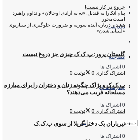
خروج در کار نیست!
پیام آنکارا به قندیل: «نه به آزادی اوجالان» و تداوم راهبرد
امنیت‌محور
هشدار درباره آینده سوریه و ضرورت جلوگیری از سناریوی
یادداشت
«لیبیایی‌شدن»
گلستان پرور: پ ک ک چیزی جز دروغ نیست
مصاحبه
0 اشتراک ها
اشتراک گذاری
0
توئیت
0
پ.ک.ک و پژاک چگونه زنان و دختران را برای مبارزه
چندرسانه ای
مسلحانه فریب می‌دهند؟
0 اشتراک ها
اشتراک گذاری
0
توئیت
0
تیرباران یک دختر گریلا از سوی پ.ک.ک
0 اشتراک ها