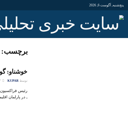
پنج‌شنبه, آگوست 6, 2026
برچسب:
خوشناو: گو
توسط
KUPAR
07 سپتامبر 2015
رئیس فراکسیون ز
ـ در پارلمان اقلی