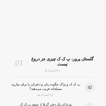
گلستان پرور: پ ک ک چیزی جز دروغ
نیست
0 اشتراک ها
پ.ک.ک و پژاک چگونه زنان و دختران را برای مبارزه
مسلحانه فریب می‌دهند؟
0 اشتراک ها
تیرباران یک دختر گریلا از سوی پ.ک.ک