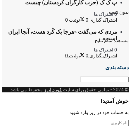
پ ک ک (حزب کارگران کردستان) چیست
بدون نتیجه
0 اشتراک ها
اشتراک گذاری
0
توئیت
0
مردی که می‌گفت «هرجا یک کُرد هست، آنجا ایران
است»
مشاهده تمام نتایج
0 اشتراک ها
اشتراک گذاری
0
توئیت
0
دسته بندی
دسته
بندی
© 2024
- تمامی حقوق برای سایت
کوردپاریز
محفوظ می باشد.
خوش آمدید!
به حساب خود در زیر وارد شوید