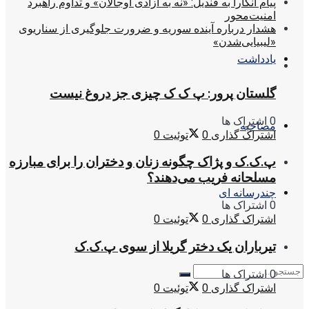
پیام آنکارا به قندیل: «نه به آزادی اوجالان» و تداوم راهبرد
امنیت‌محور
هشدار درباره آینده سوریه و ضرورت جلوگیری از سناریوی
«لیبیایی‌شدن»
یادداشت
گلستان پرور: پ ک ک چیزی جز دروغ نیست
0 اشتراک ها
مصاحبه
اشتراک گذاری
0
توئیت
0
پ.ک.ک و پژاک چگونه زنان و دختران را برای مبارزه
مسلحانه فریب می‌دهند؟
چندرسانه ای
0 اشتراک ها
اشتراک گذاری
0
توئیت
0
تیرباران یک دختر گریلا از سوی پ.ک.ک
0 اشتراک ها
اشتراک گذاری
0
توئیت
0