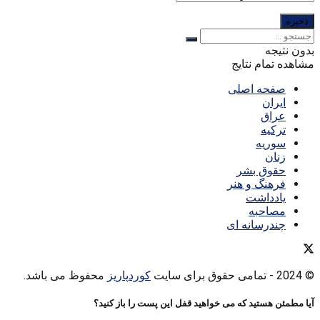
بدون نتیجه
مشاهده تمام نتایج
صفحه اصلی
ایران
عراق
ترکیه
سوریه
زنان
حقوق بشر
فرهنگ و هنر
یادداشت
مصاحبه
چندرسانه ای
© 2024
- تمامی حقوق برای سایت
کوردپاریز
محفوظ می باشد.
آیا مطمئن هستید که می خواهید قفل این پست را باز کنید؟