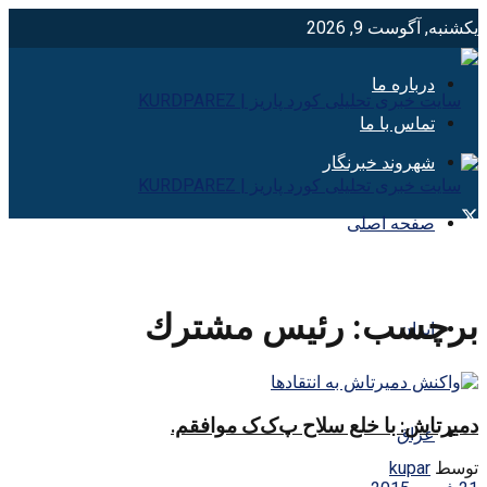
یکشنبه, آگوست 9, 2026
درباره ما
تماس با ما
شهروند خبرنگار
صفحه اصلی
برچسب:
رئيس مشترك
ایران
دمیرتاش: با خلع سلاح پ‌ک‌ک موافقم.
عراق
توسط
kupar