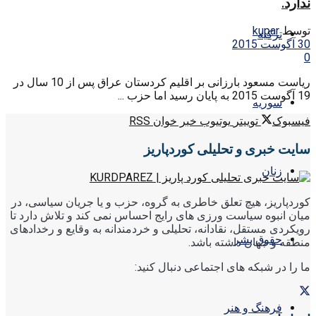
ندارد.
توسط
kupar
ترکیه
30 آگوست 2015
0
ریاست مسعود بارزانی بر اقلیم کردستان عراق پس از 10 سال در
19 آگوست 2015 به پایان رسید اما حزب ...
سوریه
فیسبوک
توییتر
یوتیوب
خبر خوان RSS
سایت خبری و تحلیلی کوردپاریز
زنان
کوردپاریز، هیچ تعلق خاطری به گروه، حزب و یا جریان سیاسی، در
میان انبوه سیاست ورزی های رایج احساس نمی کند و تلاش دارد تا
رویکردی مستقل، نقادانه، تحلیلی و خردمندانه به وقایع و رخدادهای
حقوق بشر
منطقه و جهان داشته باشد.
ما را در شبکه های اجتماعی دنبال کنید:
فرهنگ و هنر