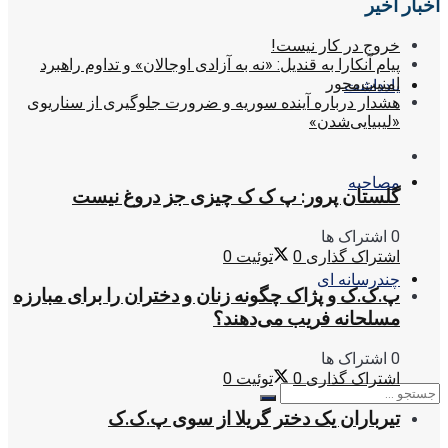
اخبار اخیر
خروج در کار نیست!
پیام آنکارا به قندیل: «نه به آزادی اوجالان» و تداوم راهبرد
امنیت‌محور
یادداشت
هشدار درباره آینده سوریه و ضرورت جلوگیری از سناریوی
«لیبیایی‌شدن»
مصاحبه
گلستان پرور: پ ک ک چیزی جز دروغ نیست
0 اشتراک ها
اشتراک گذاری
0
توئیت
0
چندرسانه ای
پ.ک.ک و پژاک چگونه زنان و دختران را برای مبارزه
مسلحانه فریب می‌دهند؟
0 اشتراک ها
اشتراک گذاری
0
توئیت
0
تیرباران یک دختر گریلا از سوی پ.ک.ک