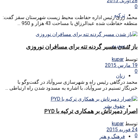
28 آوریل 2015
0
ترکیه
محمد زری رئیس اداره حفاظت محیط زیست شهرستان سقز گفت:
منطقه حفاظت شده عبدالرزاق با مساحت 43 هزار و 950 ...
سوریه
باز شدن مسیر گردنه تته برای مسافران نوروزی
توسط
kupar
19 مارس 2015
0
زنان
محمد درگاهی رئیس راه و شهرسازی سروآباد در گفت‌وگو با
خبرنگار تسنیم در سروآباد، با اشاره به مسدود شدن راه ارتباطی ...
حقوق بشر
اصرار دمیرتاش بر همکاری ترکیه با PYD
توسط
kupar
24 فوریه 2015
0
فرهنگ و هنر