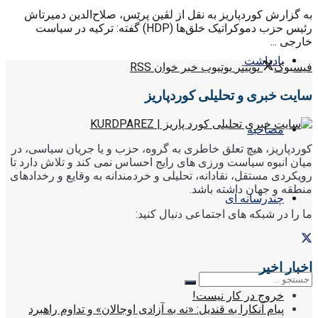
به گزارش کوردپاریز به نقل از لڤین پرێس، صلاح‌الدین دمیرتاش
رئیس حزب دموکراتیک خلق‌ها (HDP) گفته: ترکیه در سیاست
خارجی ...
یادداشت
فیسبوک
توییتر
یوتیوب
خبر خوان RSS
سایت خبری و تحلیلی کوردپاریز
مصاحبه
کوردپاریز، هیچ تعلق خاطری به گروه، حزب و یا جریان سیاسی، در
میان انبوه سیاست ورزی های رایج احساس نمی کند و تلاش دارد تا
رویکردی مستقل، نقادانه، تحلیلی و خردمندانه به وقایع و رخدادهای
منطقه و جهان داشته باشد.
چندرسانه ای
ما را در شبکه های اجتماعی دنبال کنید:
اخبار اخیر
خروج در کار نیست!
پیام آنکارا به قندیل: «نه به آزادی اوجالان» و تداوم راهبرد