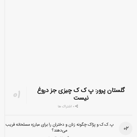
گلستان پرور: پ ک ک چیزی جز دروغ
نیست
0 اشتراک ها
پ.ک.ک و پژاک چگونه زنان و دختران را برای مبارزه مسلحانه فریب
می‌دهند؟