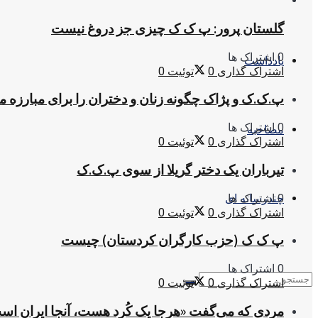
گلستان پرور: پ ک ک چیزی جز دروغ نیست
0 اشتراک ها
یادداشت
اشتراک گذاری
0
توئیت
0
پ.ک.ک و پژاک چگونه زنان و دختران را برای مبارزه 
0 اشتراک ها
مصاحبه
اشتراک گذاری
0
توئیت
0
تیرباران یک دختر گریلا از سوی پ.ک.ک
0 اشتراک ها
چندرسانه ای
اشتراک گذاری
0
توئیت
0
پ ک ک (حزب کارگران کردستان) چیست
0 اشتراک ها
اشتراک گذاری
0
توئیت
0
مردی که می‌گفت «هرجا یک کُرد هست، آنجا ایران اس