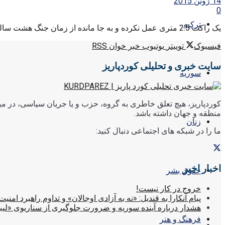
14 ژوئن 2015
0
ترکیه
یک راکت 2.5 متری عمل نکرده و به جا مانده از زمان جنگ هشت ساله ایران و عراق در روستای ...
فیسبوک
توییتر
یوتیوب
خبر خوان RSS
سایت خبری و تحلیلی کوردپاریز
سوریه
کوردپاریز، هیچ تعلق خاطری به گروه، حزب و یا جریان سیاسی، در میا
منطقه و جهان داشته باشد.
زنان
ما را در شبکه های اجتماعی دنبال کنید:
اخبار اخیر
حقوق بشر
خروج در کار نیست!
پیام آنکارا به قندیل: «نه به آزادی اوجالان» و تداوم راهبرد امنیت
هشدار درباره آینده سوریه و ضرورت جلوگیری از سناریوی «لیب
فرهنگ و هنر