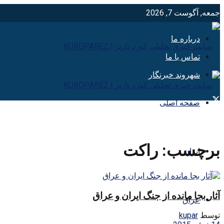
جمعه, آگوست 7, 2026
درباره ما
تماس با ما
شهروند خبرنگار
صفحه اصلی
برچسب:
راكت
ایران
آثار بجا مانده از جنگ ایران و عراق
عراق
توسط
kupar