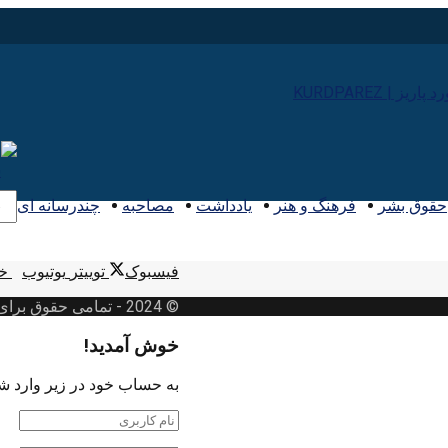
حقوق بشر
فرهنگ و هنر
یادداشت
مصاحبه
چندرسانه ای
فیسبوک
توییتر
یوتیوب
خب
© 2024
- تمامی حقوق برا
خوش آمدید!
به حساب خود در زیر وارد ش